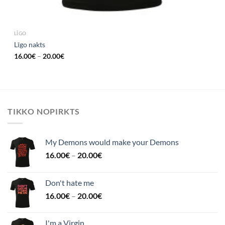
LĪGO
Līgo nakts
16.00
€
–
20.00
€
TIKKO NOPIRKTS
My Demons would make your Demons
16.00
€
–
20.00
€
Don't hate me
16.00
€
–
20.00
€
I'm a Virgin