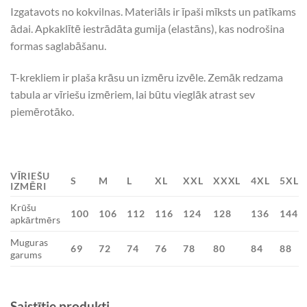
Izgatavots no kokvilnas. Materiāls ir īpaši mīksts un patīkams
ādai. Apkaklītē iestrādāta gumija (elastāns), kas nodrošina
formas saglabāšanu.
T-krekliem ir plaša krāsu un izmēru izvēle. Zemāk redzama
tabula ar vīriešu izmēriem, lai būtu vieglāk atrast sev
piemērotāko.
VĪRIEŠU
S
M
L
XL
XXL
XXXL
4XL
5XL
IZMĒRI
Krūšu
100
106
112
116
124
128
136
144
apkārtmērs
Muguras
69
72
74
76
78
80
84
88
garums
Saistītie produkti