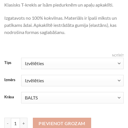
Klasisks T-krekls ar īsām piedurknēm un apaļu apkaklīti.
Izgatavots no 100% kokvilnas. Materiāls ir īpaši mīksts un
patīkams ādai. Apkaklītē iestrādāta gumija (elastāns), kas
nodrošina formas saglabāšanu.
NOTĪRĪT
Tips
Izmērs
Krāsa
Saldējums daudzums
PIEVIENOT GROZAM