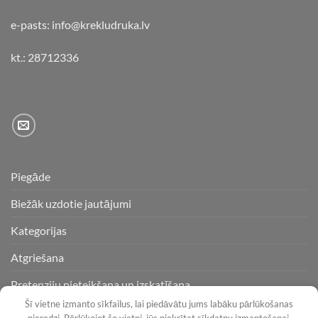
e-pasts: info@krekludruka.lv
kt.: 28712336
Piegāde
Biežāk uzdotie jautājumi
Kategorijas
Atgriešana
Pretenziju pieteikšana un izskatīšana
Šī vietne izmanto sīkfailus, lai piedāvātu jums labāku pārlūkošanas