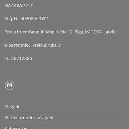
SIA “ASAP 4U”
Reģ. Nr. 50203553901
Preču izņemšana: Jēkabpils iela 12, Rīga, LV-1003, Latvija
e-pasts: info@krekludruka.lv
kt.: 28712336
Piegāde
Biežāk uzdotie jautājumi
Kategorijas