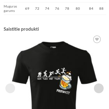
Muguras
69
72
74
76
78
80
84
88
garums
Saistītie produkti
Add to
Wishlist