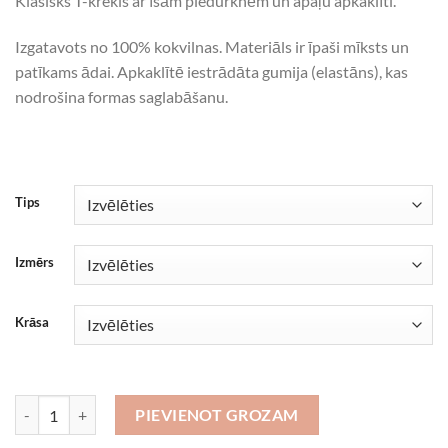
Klasisks T-krekls ar īsām piedurknēm un apaļu apkaklīti.
Izgatavots no 100% kokvilnas. Materiāls ir īpaši mīksts un
patīkams ādai. Apkaklītē iestrādāta gumija (elastāns), kas
nodrošina formas saglabāšanu.
Tips
Izmērs
Krāsa
1% Jāņu siers daudzums
PIEVIENOT GROZAM