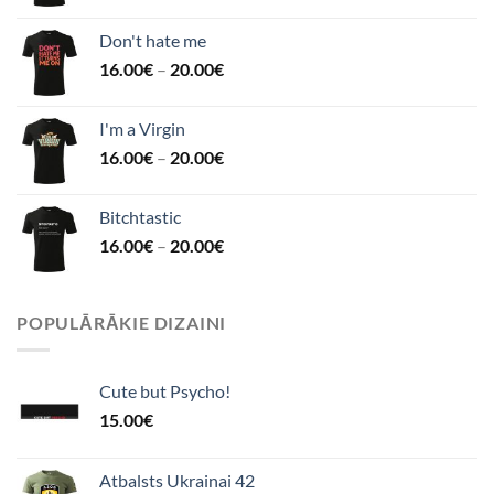
Don't hate me
16.00
€
–
20.00
€
I'm a Virgin
16.00
€
–
20.00
€
Bitchtastic
16.00
€
–
20.00
€
POPULĀRĀKIE DIZAINI
Cute but Psycho!
15.00
€
Atbalsts Ukrainai 42