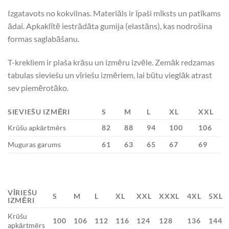
Izgatavots no kokvilnas. Materiāls ir īpaši mīksts un patīkams
ādai. Apkaklītē iestrādāta gumija (elastāns), kas nodrošina
formas saglabāšanu.
T-krekliem ir plaša krāsu un izmēru izvēle. Zemāk redzamas
tabulas sieviešu un vīriešu izmēriem, lai būtu vieglāk atrast
sev piemērotāko.
SIEVIEŠU IZMĒRI
S
M
L
XL
XXL
Krūšu apkārtmērs
82
88
94
100
106
Muguras garums
61
63
65
67
69
VĪRIEŠU
S
M
L
XL
XXL
XXXL
4XL
5XL
IZMĒRI
Krūšu
100
106
112
116
124
128
136
144
apkārtmērs