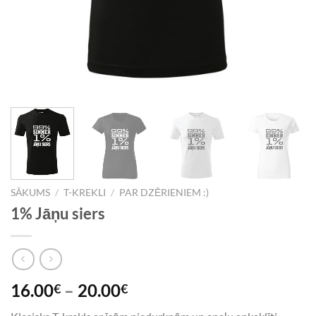
SĀKUMS
/
T-KREKLI
/
PAR DZĒRIENIEM :)
1% Jāņu siers
16.00
–
20.00
€
€