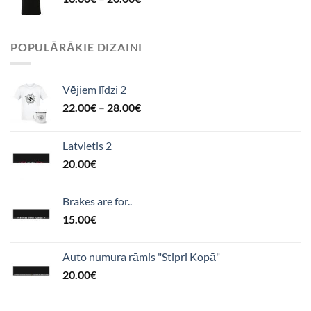
POPULĀRĀKIE DIZAINI
Vējiem līdzi 2
22.00
€
–
28.00
€
Latvietis 2
20.00
€
Brakes are for..
15.00
€
Auto numura rāmis "Stipri Kopā"
20.00
€