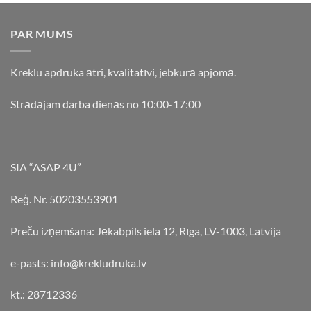
PAR MUMS
Kreklu apdruka ātri, kvalitatīvi, jebkurā apjomā.
Strādājam darba dienās no 10:00-17:00
SIA “ASAP 4U”
Reģ. Nr. 50203553901
Preču izņemšana: Jēkabpils iela 12, Rīga, LV-1003, Latvija
e-pasts: info@krekludruka.lv
kt.: 28712336