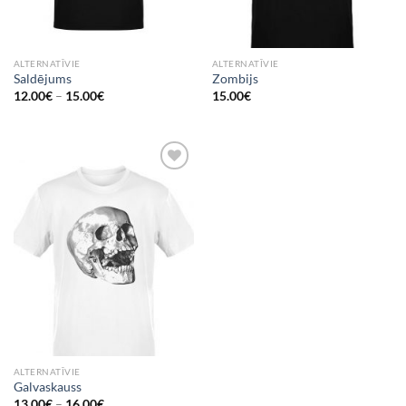
ALTERNATĪVIE
ALTERNATĪVIE
Saldējums
Zombijs
12.00
€
–
15.00
€
15.00
€
Add to
Wishlist
ALTERNATĪVIE
Galvaskauss
13.00
€
–
16.00
€