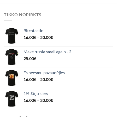
TIKKO NOPIRKTS
Bitchtastic
16.00
€
–
20.00
€
Make russia small again - 2
25.00
€
Es neesmu pazaudējies..
16.00
€
–
20.00
€
1% Jāņu siers
16.00
€
–
20.00
€