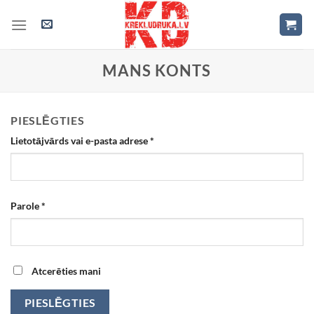
Skip
to
content
MANS KONTS
PIESLĒGTIES
Lietotājvārds vai e-pasta adrese
*
Parole
*
Atcerēties mani
PIESLĒGTIES