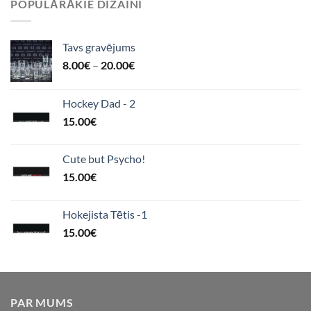
POPULĀRĀKIE DIZAINI
Tavs gravējums
8.00
€
–
20.00
€
Hockey Dad - 2
15.00
€
Cute but Psycho!
15.00
€
Hokejista Tētis -1
15.00
€
PAR MUMS