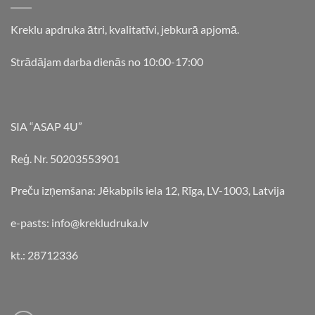
Kreklu apdruka ātri, kvalitatīvi, jebkurā apjomā.
Strādājam darba dienās no 10:00-17:00
SIA “ASAP 4U”
Reģ. Nr. 50203553901
Preču izņemšana: Jēkabpils iela 12, Rīga, LV-1003, Latvija
e-pasts: info@krekludruka.lv
kt.: 28712336