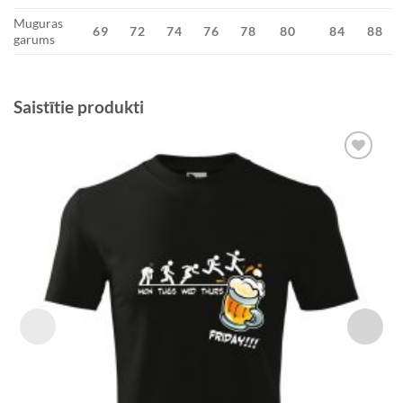
Muguras
69
72
74
76
78
80
84
88
garums
Saistītie produkti
Add to
Wishlist