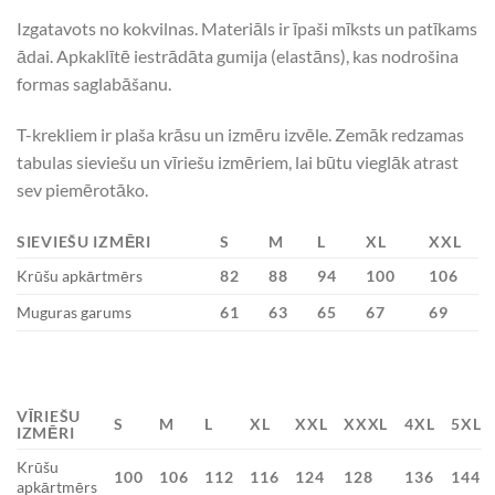
Izgatavots no kokvilnas. Materiāls ir īpaši mīksts un patīkams
ādai. Apkaklītē iestrādāta gumija (elastāns), kas nodrošina
formas saglabāšanu.
T-krekliem ir plaša krāsu un izmēru izvēle. Zemāk redzamas
tabulas sieviešu un vīriešu izmēriem, lai būtu vieglāk atrast
sev piemērotāko.
SIEVIEŠU IZMĒRI
S
M
L
XL
XXL
Krūšu apkārtmērs
82
88
94
100
106
Muguras garums
61
63
65
67
69
VĪRIEŠU
S
M
L
XL
XXL
XXXL
4XL
5XL
IZMĒRI
Krūšu
100
106
112
116
124
128
136
144
apkārtmērs