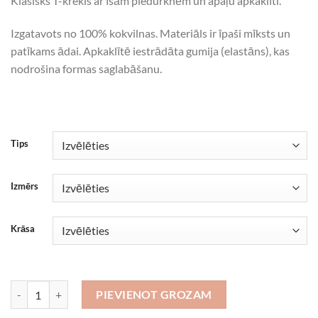
Klasisks T-krekls ar īsām piedurknēm un apaļu apkaklīti.
Izgatavots no 100% kokvilnas. Materiāls ir īpaši mīksts un
patīkams ādai. Apkaklītē iestrādāta gumija (elastāns), kas
nodrošina formas saglabāšanu.
Tips
Izmērs
Krāsa
Chat GPT man teica, ka daudzums
PIEVIENOT GROZAM