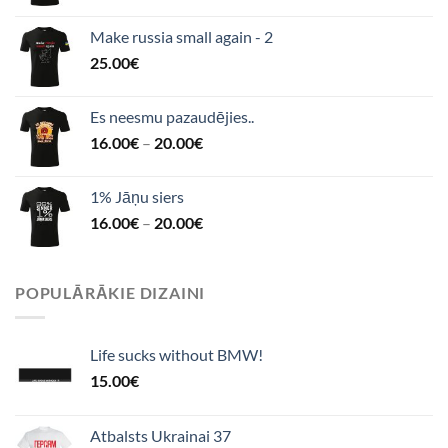
Make russia small again - 2
25.00
€
Es neesmu pazaudējies..
16.00
€
–
20.00
€
1% Jāņu siers
16.00
€
–
20.00
€
POPULĀRĀKIE DIZAINI
Life sucks without BMW!
15.00
€
Atbalsts Ukrainai 37