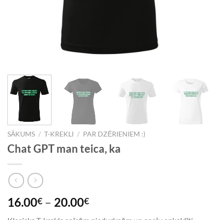
SĀKUMS
/
T-KREKLI
/
PAR DZĒRIENIEM :)
Chat GPT man teica, ka
16.00
–
20.00
€
€