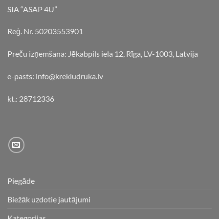
SIA “ASAP 4U”
Reģ. Nr. 50203553901
Preču izņemšana: Jēkabpils iela 12, Rīga, LV-1003, Latvija
e-pasts: info@krekludruka.lv
kt.: 28712336
Piegāde
Biežāk uzdotie jautājumi
Kategorijas