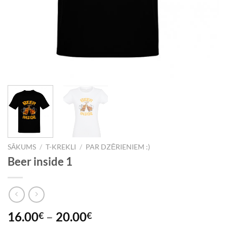
SĀKUMS
/
T-KREKLI
/
PAR DZĒRIENIEM :)
Beer inside 1
16.00
–
20.00
€
€