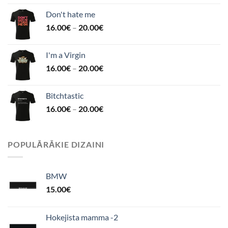
Don't hate me
16.00
€
–
20.00
€
I'm a Virgin
16.00
€
–
20.00
€
Bitchtastic
16.00
€
–
20.00
€
POPULĀRĀKIE DIZAINI
BMW
15.00
€
Hokejista mamma -2