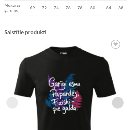
Muguras
69
72
74
76
78
80
84
88
garums
Saistītie produkti
Add to
Wishlist