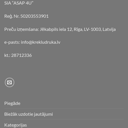
SIA “ASAP 4U”
Reģ. Nr. 50203553901
Preču izņemšana: Jēkabpils iela 12, Rīga, LV-1003, Latvija
e-pasts: info@krekludruka.lv
kt.: 28712336
Piegāde
Biežāk uzdotie jautājumi
Kategorijas