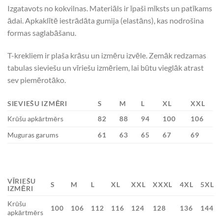
Izgatavots no kokvilnas. Materiāls ir īpaši mīksts un patīkams
ādai. Apkaklītē iestrādāta gumija (elastāns), kas nodrošina
formas saglabāšanu.
T-krekliem ir plaša krāsu un izmēru izvēle. Zemāk redzamas
tabulas sieviešu un vīriešu izmēriem, lai būtu vieglāk atrast
sev piemērotāko.
SIEVIEŠU IZMĒRI
S
M
L
XL
XXL
Krūšu apkārtmērs
82
88
94
100
106
Muguras garums
61
63
65
67
69
VĪRIEŠU
S
M
L
XL
XXL
XXXL
4XL
5XL
IZMĒRI
Krūšu
100
106
112
116
124
128
136
144
apkārtmērs