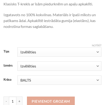
Klasisks T-krekls ar īsām piedurknēm un apaļu apkaklīti.
Izgatavots no 100% kokvilnas. Materiāls ir īpaši mīksts un
patīkams ādai. Apkaklītē iestrādāta gumija (elastāns), kas
nodrošina formas saglabāšanu.
NOTĪRĪT
Tips
Izmērs
Krāsa
Beer inside 1 daudzums
PIEVIENOT GROZAM