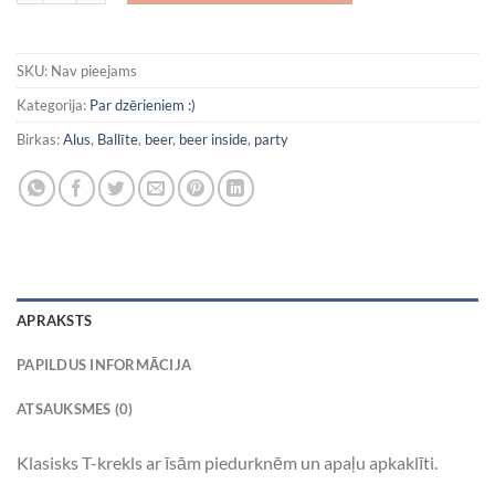
SKU:
Nav pieejams
Kategorija:
Par dzērieniem :)
Birkas:
Alus
,
Ballīte
,
beer
,
beer inside
,
party
APRAKSTS
PAPILDUS INFORMĀCIJA
ATSAUKSMES (0)
Klasisks T-krekls ar īsām piedurknēm un apaļu apkaklīti.