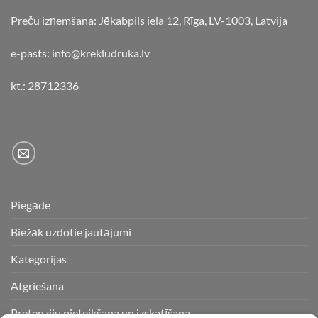
Preču izņemšana: Jēkabpils iela 12, Rīga, LV-1003, Latvija
e-pasts: info@krekludruka.lv
kt.: 28712336
Piegāde
Biežāk uzdotie jautājumi
Kategorijas
Atgriešana
Pretenziju pieteikšana un izskatīšana