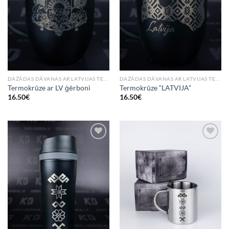
DAŽĀDAS DĀVANAS AR LATVIJAS TEMATIKU
DAŽĀDAS DĀVANAS AR LATVIJAS TEMATIKU
Termokrūze ar LV ģērboni
Termokrūze “LATVIJA”
16.50
€
16.50
€
Add to
Add to
Wishlist
Wishlist