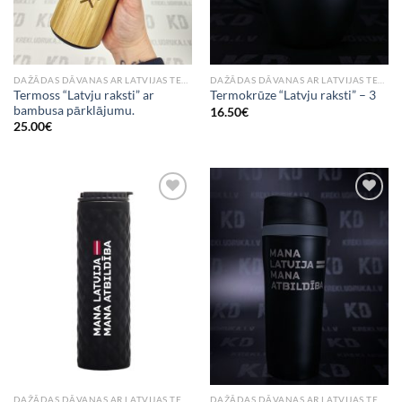
DAŽĀDAS DĀVANAS AR LATVIJAS TEMATIKU
DAŽĀDAS DĀVANAS AR LATVIJAS TEMATIKU
Termoss “Latvju raksti” ar
Termokrūze “Latvju raksti” – 3
bambusa pārklājumu.
16.50
€
25.00
€
Add to
Add to
Wishlist
Wishlist
DAŽĀDAS DĀVANAS AR LATVIJAS TEMATIKU
DAŽĀDAS DĀVANAS AR LATVIJAS TEMATIKU