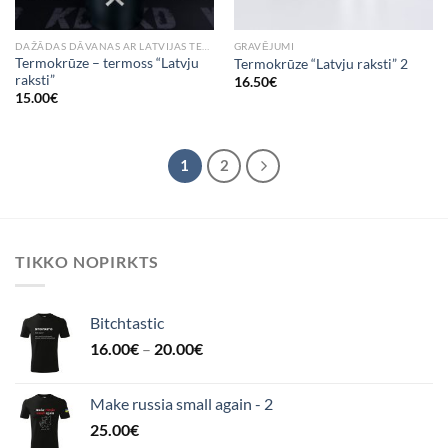
DAŽĀDAS DĀVANAS AR LATVIJAS TEMATIKU
GRAVĒJUMI
Termokrūze – termoss “Latvju
Termokrūze “Latvju raksti” 2
raksti”
16.50
€
15.00
€
1
2
TIKKO NOPIRKTS
Bitchtastic
16.00
€
–
20.00
€
Make russia small again - 2
25.00
€