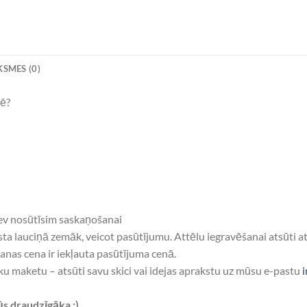
SMES (0)
zē?
Tev nosūtīsim saskaņošanai
teksta lauciņā zemāk, veicot pasūtījumu. Attēlu iegravēšanai atsūt
anas cena ir iekļauta pasūtījuma cenā.
u maketu – atsūti savu skici vai idejas aprakstu uz mūsu e-pastu
ūs draudzīgāka :)