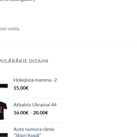
zes veida.
ULĀRĀKIE DIZAINI
Hokejista mamma -2
15.00
€
Atbalsts Ukrainai 44
16.00
€
–
20.00
€
Auto numura rāmis
"Stipri Kopā"