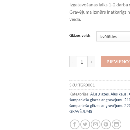
Izgatavošanas laiks 1-2 darba 
Gravējuma izmērs ir atkarīgs n
veida.
Glāzes veids
Tavs gravējums daudzums
PIEVIEN
SKU:
TGR0001
Kategorijas:
Alus glāzes
,
Alus kausi
,
šampanieša glāzes ar gravējumu 21
šampanieša glāzes ar gravējumu 22
GRAVĒJUMS