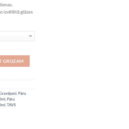
dienas.
o izvēlētā glāzes
OT GROZAM
Gravējumi
,
Pāru
0ml
,
Pāru
0ml
,
TAVS