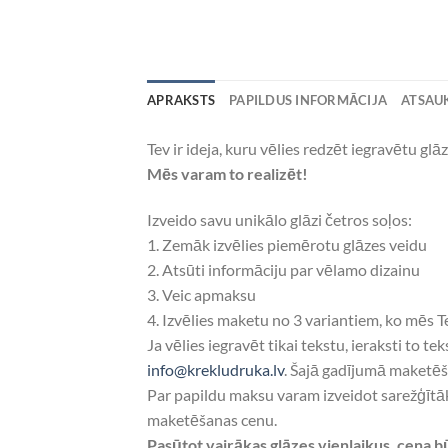
APRAKSTS
PAPILDUS INFORMĀCIJA
ATSAUK
Tev ir ideja, kuru vēlies redzēt iegravētu glā
Mēs varam to realizēt!
Izveido savu unikālo glāzi četros soļos:
1. Zemāk izvēlies piemērotu glāzes veidu
2. Atsūti informāciju par vēlamo dizainu
3. Veic apmaksu
4. Izvēlies maketu no 3 variantiem, ko mēs 
Ja vēlies iegravēt tikai tekstu, ieraksti to 
info@krekludruka.lv
. Šajā gadījumā maketēš
Par papildu maksu varam izveidot sarežģītāk
maketēšanas cenu.
Pasūtot vairākas glāzes vienlaikus, cena b