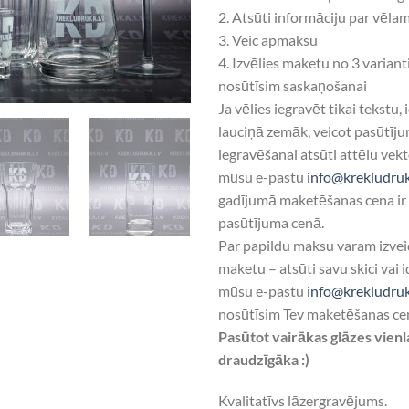
2. Atsūti informāciju par vēla
3. Veic apmaksu
4. Izvēlies maketu no 3 varian
nosūtīsim saskaņošanai
Ja vēlies iegravēt tikai tekstu, 
lauciņā zemāk, veicot pasūtīju
iegravēšanai atsūti attēlu vek
mūsu e-pastu
info@krekludruk
gadījumā maketēšanas cena ir 
pasūtījuma cenā.
Par papildu maksu varam izvei
maketu – atsūti savu skici vai 
mūsu e-pastu
info@krekludruk
nosūtīsim Tev maketēšanas ce
Pasūtot vairākas glāzes vienl
draudzīgāka :)
Kvalitatīvs lāzergravējums.