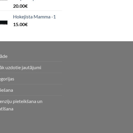
20.00
€
Hokejista Mamma -1
15.00
€
gāde
āk uzdotie jautājumi
gorijas
iešana
enziju pieteikšana un
atīšana