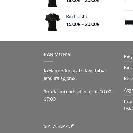
16.00
€
–
20.00
€
Bitchtastic
16.00
€
–
20.00
€
PAR MUMS
Pie
Biež
Kreklu apdruka ātri, kvalitatīvi,
jebkurā apjomā.
Kate
Atgr
Strādājam darba dienās no 10:00-
17:00
Pret
izsk
SIA “ASAP 4U”