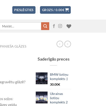
PIESLĒGTIES
GROZS /
0.00
€
Meklēt:
PANIEŠA GLĀZES
Saderīgās preces
BMW šotiņu
komplekts :)
 iegravētu glāzē?
30.00
€
Ukrainas
šotiņu
os soļos:
komplekts 2
lāzes veidu