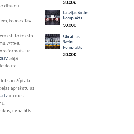
30.00
€
mo dizainu
Latvijas šotiņu
komplekts
tiem, ko mēs Tev
30.00
€
ieraksti to teksta
Ukrainas
šotiņu
mu. Attēlu
komplekts
tora formātā uz
30.00
€
a.lv
. Šajā
iekļauta
dot sarežģītāku
idejas aprakstu uz
a.lv
un mēs
nu.
aikus, cena būs