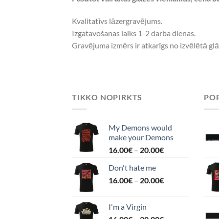
Kvalitatīvs lāzergravējums.
Izgatavošanas laiks 1-2 darba dienas.
Gravējuma izmērs ir atkarīgs no izvēlētā glā
TIKKO NOPIRKTS
POP
My Demons would
make your Demons
16.00
€
–
20.00
€
Don't hate me
16.00
€
–
20.00
€
I'm a Virgin