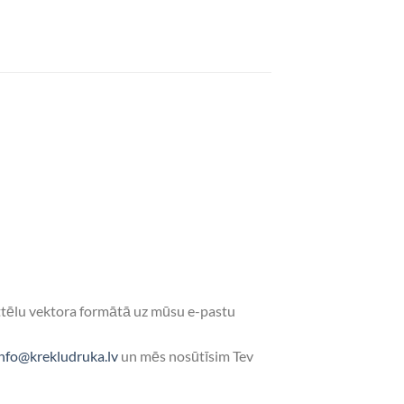
i attēlu vektora formātā uz mūsu e-pastu
info@krekludruka.lv
un mēs nosūtīsim Tev