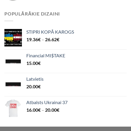
POPULĀRĀKIE DIZAINI
STIPRI KOPĀ KAROGS
19.36
€
–
26.62
€
Financial MI$TAKE
15.00
€
Latvietis
20.00
€
Atbalsts Ukrainai 37
16.00
€
–
20.00
€