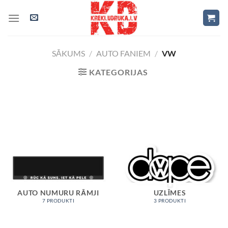
Skip
to
content
SĀKUMS
/
AUTO FANIEM
/
VW
KATEGORIJAS
AUTO NUMURU RĀMJI
UZLĪMES
7 PRODUKTI
3 PRODUKTI