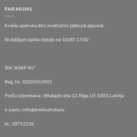
PAR MUMS
Kreklu apdruka ātri, kvalitatīvi, jebkurā apjomā.
Strādājam darba dienās no 10:00-17:00
SIA “ASAP 4U”
Reģ. Nr. 50203553901
Preču izņemšana: Jēkabpils iela 12, Rīga, LV-1003, Latvija
e-pasts: info@krekludruka.lv
kt.: 28712336