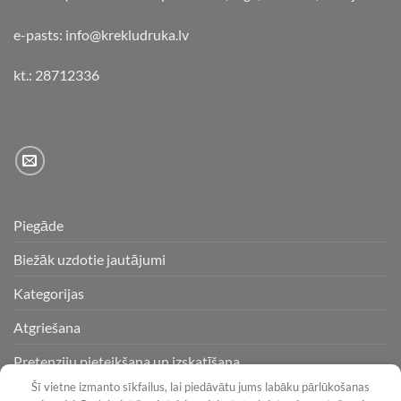
e-pasts: info@krekludruka.lv
kt.: 28712336
Piegāde
Biežāk uzdotie jautājumi
Kategorijas
Atgriešana
Pretenziju pieteikšana un izskatīšana
Šī vietne izmanto sīkfailus, lai piedāvātu jums labāku pārlūkošanas