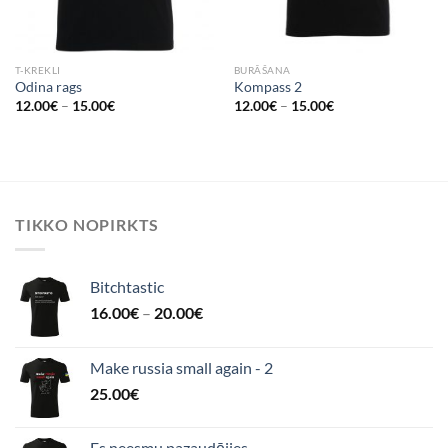
T-KREKLI
BURĀŠANA
Odina rags
Kompass 2
12.00
€
–
15.00
€
12.00
€
–
15.00
€
TIKKO NOPIRKTS
Bitchtastic
16.00
€
–
20.00
€
Make russia small again - 2
25.00
€
Es neesmu pazaudējies..