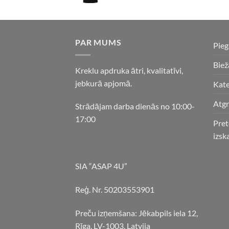
PAR MUMS
Pie
Biež
Kreklu apdruka ātri, kvalitatīvi,
jebkurā apjomā.
Kate
Atgr
Strādājam darba dienās no 10:00-
17:00
Pret
izsk
SIA “ASAP 4U”
Reģ. Nr. 50203553901
Preču izņemšana: Jēkabpils iela 12,
Rīga, LV-1003, Latvija