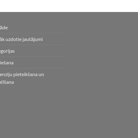
gāde
āk uzdotie jautājumi
gorijas
iešana
enziju pieteikšana un
atīšana