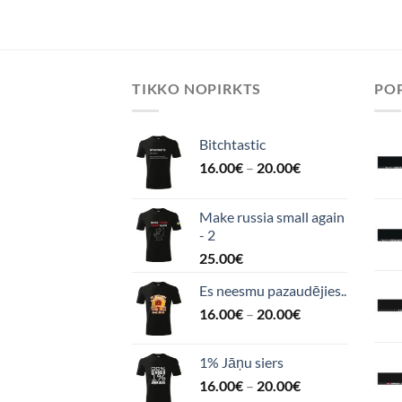
TIKKO NOPIRKTS
POP
Bitchtastic
16.00
€
–
20.00
€
Make russia small again
- 2
25.00
€
Es neesmu pazaudējies..
16.00
€
–
20.00
€
1% Jāņu siers
16.00
€
–
20.00
€