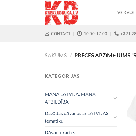
Skip
to
VEIKALS
content
CONTACT
10.00-17.00
+371 2
SĀKUMS
/
PRECES APZĪMĒJUMS “
KATEGORIJAS
MANA LATVIJA. MANA
ATBILDĪBA
Dažādas dāvanas ar LATVIJAS
tematiku
Dāvanu kartes