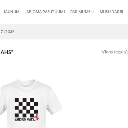
JAUNUMI
APJOMA PASŪTĪJUMI
PAR MUMS
MŪSU DARBI
8712336
Viens rezultā
ŠAHS”
Add to
Wishlist