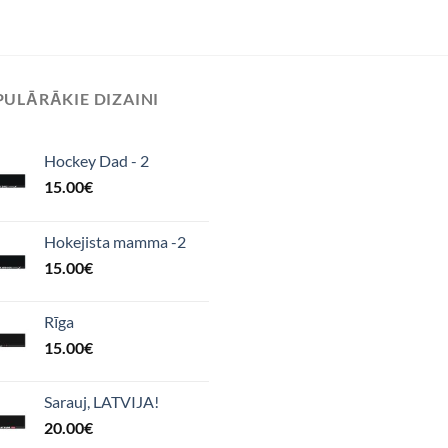
ULĀRĀKIE DIZAINI
Hockey Dad - 2
15.00
€
Hokejista mamma -2
15.00
€
Rīga
15.00
€
Sarauj, LATVIJA!
20.00
€