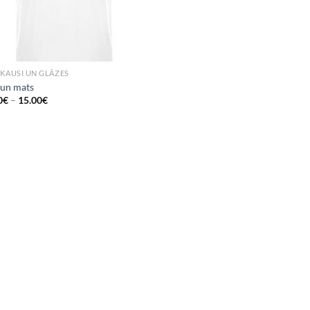
 KAUSI UN GLĀZES
 un mats
0
€
–
15.00
€