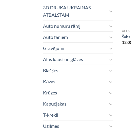
3D DRUKA UKRAINAS
ATBALSTAM
Auto numuru rāmji
ALUS
Šahs
Auto faniem
12.0
Gravējumi
Alus kausi un glāzes
Blašķes
Kāzas
Krūzes
Kapučjakas
T-krekli
Uzlīmes