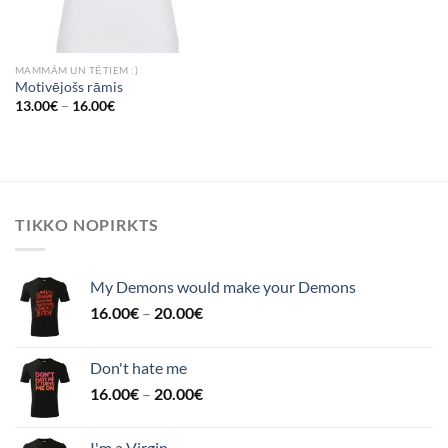
MAMMĀM UN TĒTIEM :)
Motivējošs rāmis
13.00
€
–
16.00
€
TIKKO NOPIRKTS
My Demons would make your Demons
16.00
€
–
20.00
€
Don't hate me
16.00
€
–
20.00
€
I'm a Virgin