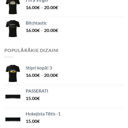
16.00
€
–
20.00
€
Bitchtastic
16.00
€
–
20.00
€
POPULĀRĀKIE DIZAINI
Stipri kopā! 3
16.00
€
–
20.00
€
PASSERATI
15.00
€
Hokejista Tētis -1
15.00
€