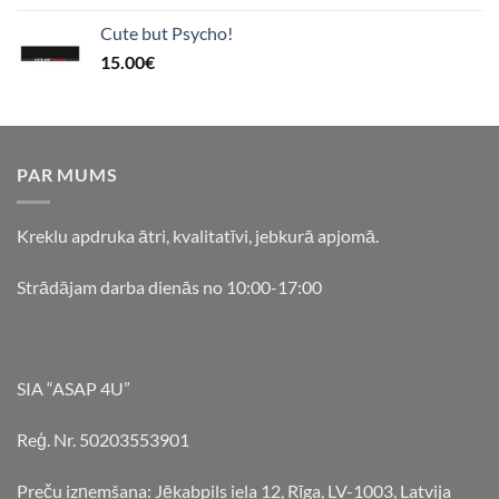
Cute but Psycho!
15.00
€
PAR MUMS
Kreklu apdruka ātri, kvalitatīvi, jebkurā apjomā.
Strādājam darba dienās no 10:00-17:00
SIA “ASAP 4U”
Reģ. Nr. 50203553901
Preču izņemšana: Jēkabpils iela 12, Rīga, LV-1003, Latvija