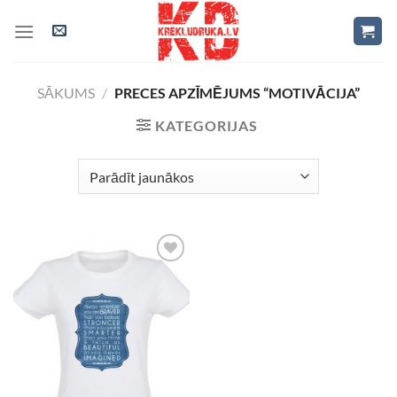
Skip
to
content
SĀKUMS
/
PRECES APZĪMĒJUMS “MOTIVĀCIJA”
KATEGORIJAS
Add to
Wishlist