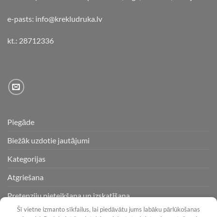
e-pasts: info@krekludruka.lv
kt.: 28712336
Piegāde
Biežāk uzdotie jautājumi
Kategorijas
Atgriešana
Pretenziju pieteikšana un izskatīšana
Šī vietne izmanto sīkfailus, lai piedāvātu jums labāku pārlūkošanas