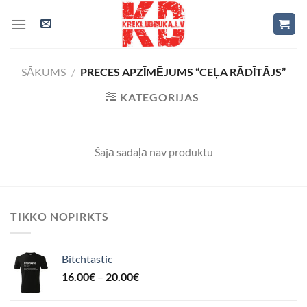
Skip
to
content
SĀKUMS
/
PRECES APZĪMĒJUMS “CEĻA RĀDĪTĀJS”
KATEGORIJAS
Šajā sadaļā nav produktu
TIKKO NOPIRKTS
Bitchtastic
16.00
€
–
20.00
€