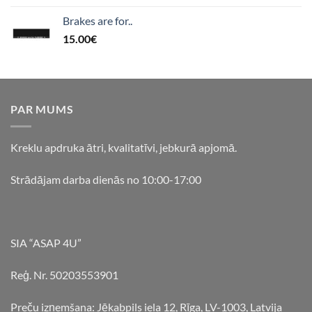
Brakes are for..
15.00
€
PAR MUMS
Kreklu apdruka ātri, kvalitatīvi, jebkurā apjomā.
Strādājam darba dienās no 10:00-17:00
SIA “ASAP 4U”
Reģ. Nr. 50203553901
Preču izņemšana: Jēkabpils iela 12, Rīga, LV-1003, Latvija