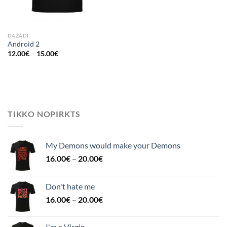
DAŽĀDI
Android 2
12.00
€
–
15.00
€
TIKKO NOPIRKTS
My Demons would make your Demons
16.00
€
–
20.00
€
Don't hate me
16.00
€
–
20.00
€
I'm a Virgin