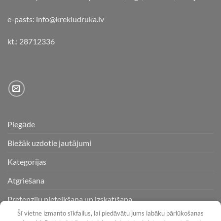
e-pasts: info@krekludruka.lv
kt.: 28712336
Piegāde
Biežāk uzdotie jautājumi
Kategorijas
Atgriešana
Pretenziju pieteikšana un izskatīšana
Šī vietne izmanto sīkfailus, lai piedāvātu jums labāku pārlūkošanas