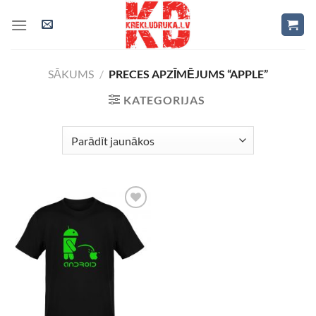
Skip
to
content
SĀKUMS
/
PRECES APZĪMĒJUMS “APPLE”
KATEGORIJAS
Add to
Wishlist