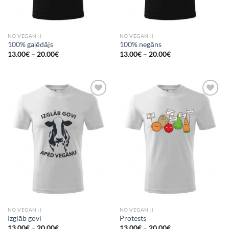
NO VEGAN :)
NO VEGAN :)
100% gaļēdājs
100% negāns
13.00
€
–
20.00
€
13.00
€
–
20.00
€
Add to
Add to
Wishlist
Wishlist
NO VEGAN :)
NO VEGAN :)
Izglāb govi
Protests
13.00
€
–
20.00
€
13.00
€
–
20.00
€