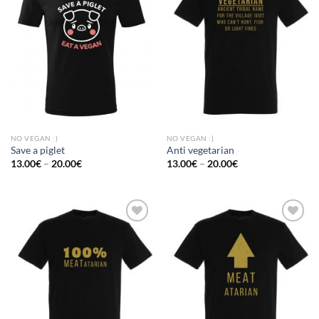
Add to
Add to
Wishlist
Wishlist
NO VEGAN :)
NO VEGAN :)
Save a piglet
Anti vegetarian
13.00
€
–
20.00
€
13.00
€
–
20.00
€
Add to
Add to
Wishlist
Wishlist