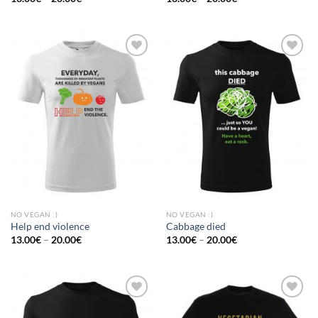
Add to
Add to
Wishlist
Wishlist
NO VEGAN :)
NO VEGAN :)
Help end violence
Cabbage died
13.00
€
–
20.00
€
13.00
€
–
20.00
€