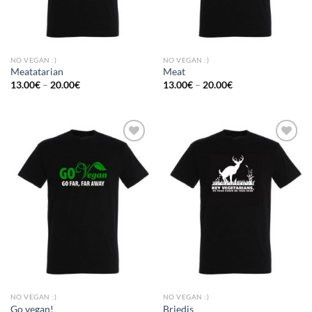
NO VEGAN :)
NO VEGAN :)
Meatatarian
Meat
13.00
€
–
20.00
€
13.00
€
–
20.00
€
Add to
Add to
Wishlist
Wishlist
NO VEGAN :)
NO VEGAN :)
Go vegan!
Briedis