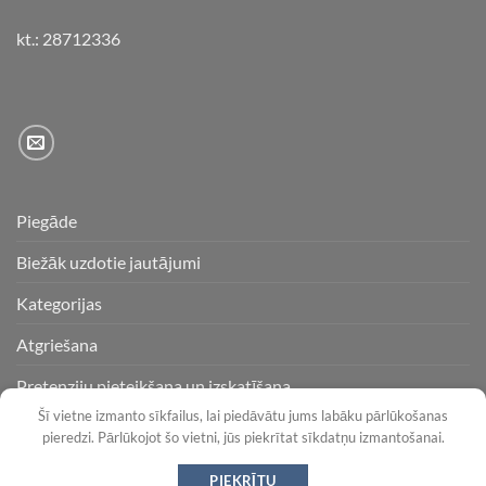
kt.: 28712336
Piegāde
Biežāk uzdotie jautājumi
Kategorijas
Atgriešana
Pretenziju pieteikšana un izskatīšana
Šī vietne izmanto sīkfailus, lai piedāvātu jums labāku pārlūkošanas
pieredzi. Pārlūkojot šo vietni, jūs piekrītat sīkdatņu izmantošanai.