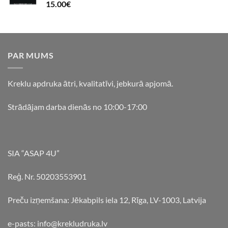
15.00
€
PAR MUMS
Kreklu apdruka ātri, kvalitatīvi, jebkurā apjomā.
Strādājam darba dienās no 10:00-17:00
SIA “ASAP 4U”
Reģ. Nr. 50203553901
Preču izņemšana: Jēkabpils iela 12, Rīga, LV-1003, Latvija
e-pasts: info@krekludruka.lv