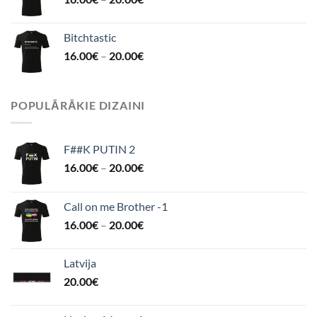
Bitchtastic
16.00
€
–
20.00
€
POPULĀRĀKIE DIZAINI
F##K PUTIN 2
16.00
€
–
20.00
€
Call on me Brother -1
16.00
€
–
20.00
€
Latvija
20.00
€