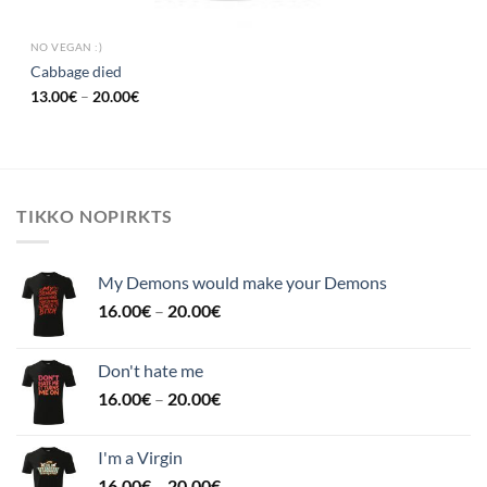
NO VEGAN :)
Cabbage died
13.00
€
–
20.00
€
TIKKO NOPIRKTS
My Demons would make your Demons
16.00
€
–
20.00
€
Don't hate me
16.00
€
–
20.00
€
I'm a Virgin
16.00
€
–
20.00
€