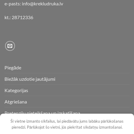
e-pasts: info@krekludruka.lv
kt.: 28712336
Piegāde
Biežāk uzdotie jautājumi
Kategorijas
Atgriešana
Pretenziju pieteikšana un izskatīšana
Šī vietne izmanto sīkfailus, lai piedāvātu jums labāku pārlūkošanas
pieredzi. Pārlūkojot šo vietni, jūs piekrītat sīkdatņu izmantošanai.