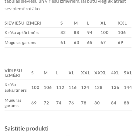
tabulas sieviešu un vīriešu izmēriem, lai būtu vieglāk atrast
sev piemērotāko.
SIEVIEŠU IZMĒRI
S
M
L
XL
XXL
Krūšu apkārtmērs
82
88
94
100
106
Muguras garums
61
63
65
67
69
VĪRIEŠU
S
M
L
XL
XXL
XXXL
4XL
5XL
IZMĒRI
Krūšu
100
106
112
116
124
128
136
144
apkārtmērs
Muguras
69
72
74
76
78
80
84
88
garums
Saistītie produkti