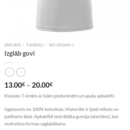
SĀKUMS
/
T-KREKLI
/
NO VEGAN :)
Izglāb govi
13.00
–
20.00
€
€
Klasisks T-krekls ar īsām piedurknēm un apaļu apkaklīti.
Izgatavots no 100% kokvilnas. Materiāls ir īpaši mīksts un
patīkams ādai. Apkaklītē iestrādāta gumija (elastāns), kas
nodrošina formas saglabāšanu.