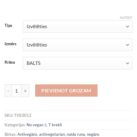
NOTĪRĪT
Tips
Izmērs
Krāsa
Izglāb govi daudzums
PIEVIENOT GROZAM
SKU:
TVE0012
Kategorijas:
No vegan :)
,
T-krekli
Birkas:
Antivegāns
,
antivegetarian
,
naida runa
,
negāns