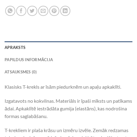
APRAKSTS
PAPILDUS INFORMĀCIJA
ATSAUKSMES (0)
Klasisks T-krekls ar īsām piedurknēm un apaļu apkaklīti.
Izgatavots no kokvilnas. Materiāls ir īpaši mīksts un patīkams
ādai. Apkaklītē iestrādāta gumija (elastāns), kas nodrošina
formas saglabāšanu.
T-krekliem ir plaša krāsu un izmēru izvēle. Zemāk redzamas