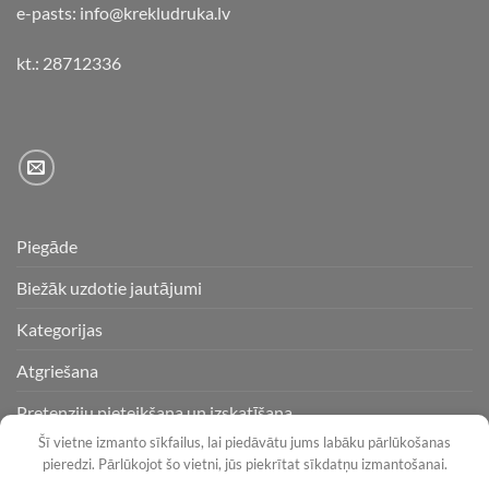
e-pasts: info@krekludruka.lv
kt.: 28712336
Piegāde
Biežāk uzdotie jautājumi
Kategorijas
Atgriešana
Pretenziju pieteikšana un izskatīšana
Šī vietne izmanto sīkfailus, lai piedāvātu jums labāku pārlūkošanas
pieredzi. Pārlūkojot šo vietni, jūs piekrītat sīkdatņu izmantošanai.