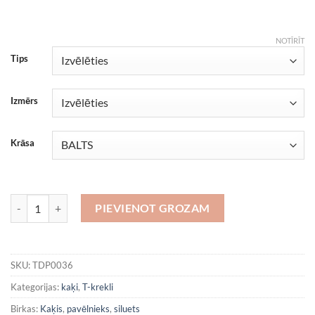
NOTĪRĪT
Tips
Izmērs
Krāsa
Tumsas pavēlnieks 2 daudzums
PIEVIENOT GROZAM
SKU:
TDP0036
Kategorijas:
kaķi
,
T-krekli
Birkas:
Kaķis
,
pavēlnieks
,
siluets