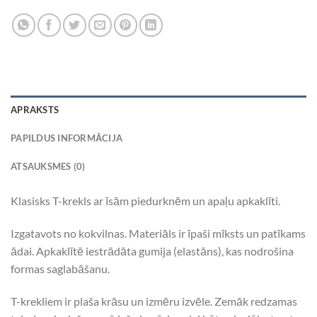
APRAKSTS
PAPILDUS INFORMĀCIJA
ATSAUKSMES (0)
Klasisks T-krekls ar īsām piedurknēm un apaļu apkaklīti.
Izgatavots no kokvilnas. Materiāls ir īpaši mīksts un patīkams
ādai. Apkaklītē iestrādāta gumija (elastāns), kas nodrošina
formas saglabāšanu.
T-krekliem ir plaša krāsu un izmēru izvēle. Zemāk redzamas