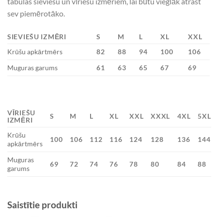
tabulas sieviešu un vīriešu izmēriem, lai būtu vieglāk atrast
sev piemērotāko.
SIEVIEŠU IZMĒRI
S
M
L
XL
XXL
Krūšu apkārtmērs
82
88
94
100
106
Muguras garums
61
63
65
67
69
VĪRIEŠU
S
M
L
XL
XXL
XXXL
4XL
5XL
IZMĒRI
Krūšu
100
106
112
116
124
128
136
144
apkārtmērs
Muguras
69
72
74
76
78
80
84
88
garums
Saistītie produkti