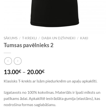
SĀKUMS
/
T-KREKLI
/
DABA UN DZĪVNIEKI
/
KAĶI
Tumsas pavēlnieks 2
13.00
–
20.00
€
€
Klasisks T-krekls ar īsām piedurknēm un apaļu apkaklīti.
Izgatavots no 100% kokvilnas. Materiāls ir īpaši mīksts un
patīkams ādai. Apkaklītē iestrādāta gumija (elastāns), kas
nodrošina formas saglabāšanu.