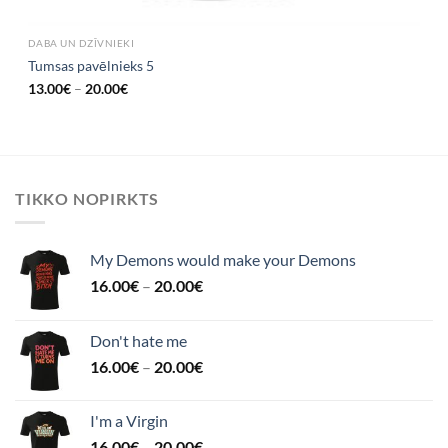
DABA UN DZĪVNIEKI
Tumsas pavēlnieks 5
13.00
€
–
20.00
€
TIKKO NOPIRKTS
My Demons would make your Demons
16.00
€
–
20.00
€
Don't hate me
16.00
€
–
20.00
€
I'm a Virgin
16.00
€
–
20.00
€