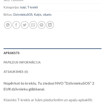
SKU:
TID0004
Kategorijas:
kaķi
,
T-krekli
Birkas:
DzīvniekuSOS
,
Kaķis
,
siluets
APRAKSTS
PAPILDUS INFORMĀCIJA
ATSAUKSMES (0)
Nopērkot šo kreklu, Tu ziedosi NVO “DzīvniekuSOS” 2
EUR dzīvnieku glābšanai.
Klasisks T-krekls ar īsām piedurknēm un apaļu apkaklīti.