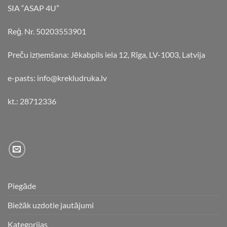
SIA “ASAP 4U”
Reģ. Nr. 50203553901
Preču izņemšana: Jēkabpils iela 12, Rīga, LV-1003, Latvija
e-pasts: info@krekludruka.lv
kt.: 28712336
Piegāde
Biežāk uzdotie jautājumi
Kategorijas