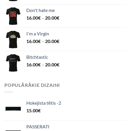
Don't hate me
16.00
€
–
20.00
€
I'm a Virgin
16.00
€
–
20.00
€
Bitchtastic
16.00
€
–
20.00
€
POPULĀRĀKIE DIZAINI
Hokejista tētis -2
15.00
€
PASSERATI