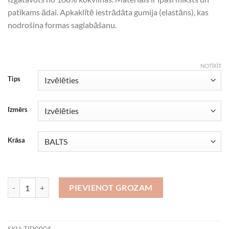
patīkams ādai. Apkaklītē iestrādāta gumija (elastāns), kas
nodrošina formas saglabāšanu.
NOTĪRĪT
Tips
Izmērs
Krāsa
Izglāb dzīvību! 4 daudzums
PIEVIENOT GROZAM