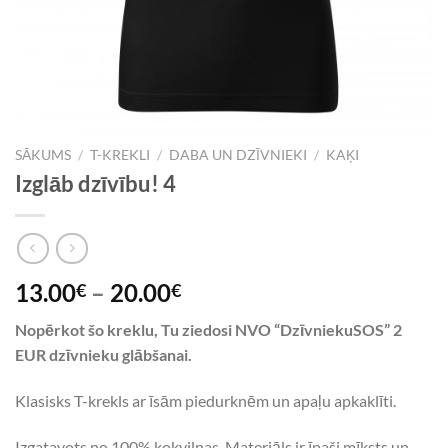
SĀKUMS
/
T-KREKLI
/
DABA UN DZĪVNIEKI
/
KAĶI
Izglāb dzīvību! 4
13.00
–
20.00
€
€
Nopērkot šo kreklu, Tu ziedosi NVO “DzīvniekuSOS” 2
EUR dzīvnieku glābšanai.
Klasisks T-krekls ar īsām piedurknēm un apaļu apkaklīti.
Izgatavots no 100% kokvilnas. Materiāls ir īpaši mīksts un