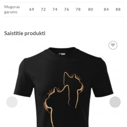
Muguras
69
72
74
76
78
80
84
88
garums
Saistītie produkti
Add to
Wishlist