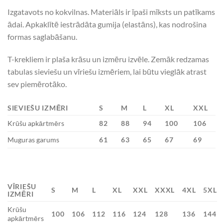
Izgatavots no kokvilnas. Materiāls ir īpaši mīksts un patīkams
ādai. Apkaklītē iestrādāta gumija (elastāns), kas nodrošina
formas saglabāšanu.
T-krekliem ir plaša krāsu un izmēru izvēle. Zemāk redzamas
tabulas sieviešu un vīriešu izmēriem, lai būtu vieglāk atrast
sev piemērotāko.
SIEVIEŠU IZMĒRI
S
M
L
XL
XXL
Krūšu apkārtmērs
82
88
94
100
106
Muguras garums
61
63
65
67
69
VĪRIEŠU
S
M
L
XL
XXL
XXXL
4XL
5XL
IZMĒRI
Krūšu
100
106
112
116
124
128
136
144
apkārtmērs