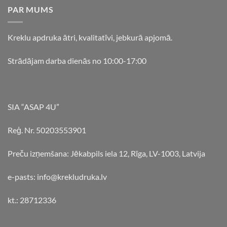
PAR MUMS
Kreklu apdruka ātri, kvalitatīvi, jebkurā apjomā.
Strādājam darba dienās no 10:00-17:00
SIA “ASAP 4U”
Reģ. Nr. 50203553901
Preču izņemšana: Jēkabpils iela 12, Rīga, LV-1003, Latvija
e-pasts: info@krekludruka.lv
kt.: 28712336