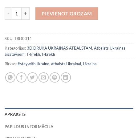
Stipri kopā 2! daudzums
PIEVIENOT GROZAM
SKU:
TRD0011
Kategorijas:
3D DRUKA UKRAINAS ATBALSTAM
,
Atbalsts Ukrainas
aizstāvjiem
,
T-krekli
,
t-krekli
Birkas:
#staywithUkraine
,
atbalsts Ukrainai
,
Ukraina
APRAKSTS
PAPILDUS INFORMĀCIJA