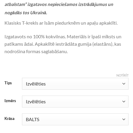
atbalstam” izgatavos nepieciešamos izstrādājumus un
nogādās tos Ukrainā.
Klasisks T-krekls ar īsām piedurknēm un apaļu apkaklīti.
Izgatavots no 100% kokvilnas. Materiāls ir īpaši mīksts un
patīkams ādai. Apkaklītē iestrādāta gumija (elastāns), kas
nodrošina formas saglabāšanu.
NOTĪRĪT
Tips
Izmērs
Krāsa