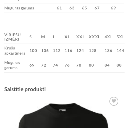
Muguras garums
61
63
65
67
69
VĪRIEŠU
S
M
L
XL
XXL
XXXL
4XL
5XL
IZMĒRI
Krūšu
100
106
112
116
124
128
136
144
apkārtmērs
Muguras
69
72
74
76
78
80
84
88
garums
Saistītie produkti
Add to
Wishlist