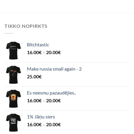
TIKKO NOPIRKTS
Bitchtastic
16.00
€
–
20.00
€
Make russia small again - 2
25.00
€
Es neesmu pazaudējies..
16.00
€
–
20.00
€
1% Jāņu siers
16.00
€
–
20.00
€