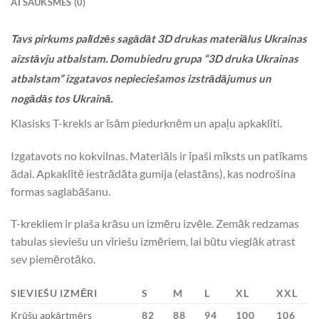
ATSAUKSMES (0)
Tavs pirkums palīdzēs sagādāt 3D drukas materiālus Ukrainas
aizstāvju atbalstam. Domubiedru grupa “3D druka Ukrainas
atbalstam” izgatavos nepieciešamos izstrādājumus un
nogādās tos Ukrainā.
Klasisks T-krekls ar īsām piedurknēm un apaļu apkaklīti.
Izgatavots no kokvilnas. Materiāls ir īpaši mīksts un patīkams
ādai. Apkaklītē iestrādāta gumija (elastāns), kas nodrošina
formas saglabāšanu.
T-krekliem ir plaša krāsu un izmēru izvēle. Zemāk redzamas
tabulas sieviešu un vīriešu izmēriem, lai būtu vieglāk atrast
sev piemērotāko.
SIEVIEŠU IZMĒRI
S
M
L
XL
XXL
Krūšu apkārtmērs
82
88
94
100
106