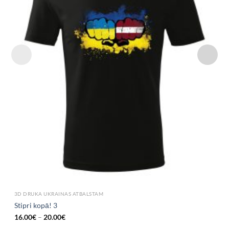
3D DRUKA UKRAINAS ATBALSTAM
Stipri kopā! 3
16.00
€
–
20.00
€