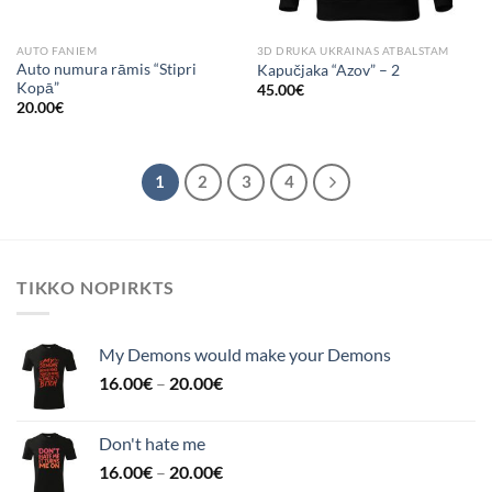
AUTO FANIEM
3D DRUKA UKRAINAS ATBALSTAM
Auto numura rāmis “Stipri
Kapučjaka “Azov” – 2
Kopā”
45.00
€
20.00
€
1
2
3
4
TIKKO NOPIRKTS
My Demons would make your Demons
16.00
€
–
20.00
€
Don't hate me
16.00
€
–
20.00
€