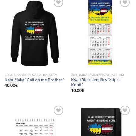
Add to
Add to
Wishlist
Wishlist
3D DRUKA UKRAINAS ATBALSTAM
3D DRUKA UKRAINAS ATBALSTAM
Kvartāla kalendārs “Stipri
Kapučjaka “Call on me Brother”
Kopā”
40.00
€
10.00
€
Add to
Add to
Wishlist
Wishlist