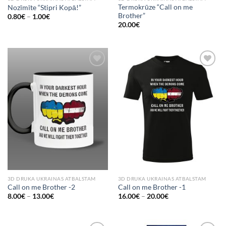
Termokrūze “Call on me
Nozīmīte “Stipri Kopā!”
Brother”
0.80
€
–
1.00
€
20.00
€
Add to
Add to
Wishlist
Wishlist
3D DRUKA UKRAINAS ATBALSTAM
3D DRUKA UKRAINAS ATBALSTAM
Call on me Brother -2
Call on me Brother -1
8.00
€
–
13.00
€
16.00
€
–
20.00
€