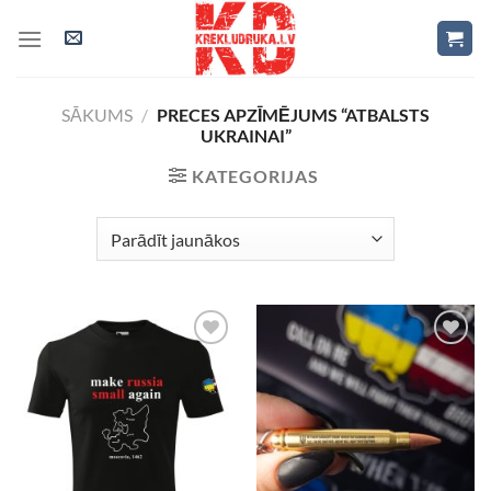
Skip
to
content
SĀKUMS
/
PRECES APZĪMĒJUMS “ATBALSTS
UKRAINAI”
KATEGORIJAS
Add to
Add to
Wishlist
Wishlist