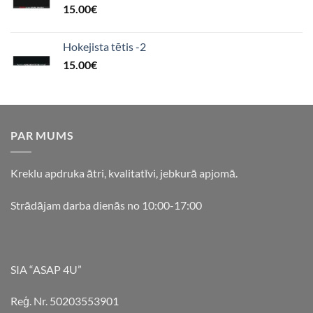
15.00
€
Hokejista tētis -2
15.00
€
PAR MUMS
Kreklu apdruka ātri, kvalitatīvi, jebkurā apjomā.
Strādājam darba dienās no 10:00-17:00
SIA “ASAP 4U”
Reģ. Nr. 50203553901