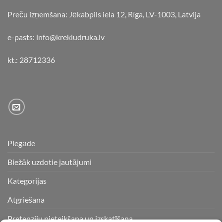
Preču izņemšana: Jēkabpils iela 12, Rīga, LV-1003, Latvija
e-pasts: info@krekludruka.lv
kt.: 28712336
Piegāde
Biežāk uzdotie jautājumi
Kategorijas
Atgriešana
Pretenziju pieteikšana un izskatīšana