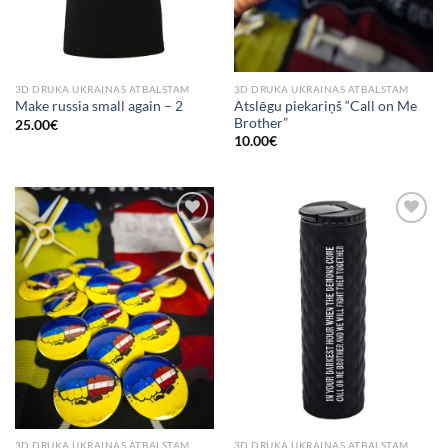
3D DRUKA UKRAINAS ATBALSTAM
3D DRUKA UKRAINAS ATBALSTAM
Atslēgu piekariņš “Call on Me
Make russia small again – 2
Brother”
25.00
€
10.00
€
Add to
Add to
Wishlist
Wishlist
3D DRUKA UKRAINAS ATBALSTAM
3D DRUKA UKRAINAS ATBALSTAM