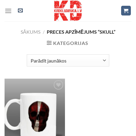
Skip
to
content
SĀKUMS
/
PRECES APZĪMĒJUMS “SKULL”
KATEGORIJAS
Add to
Wishlist