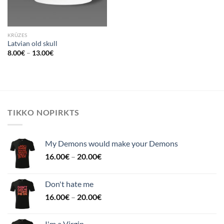
KRŪZES
Latvian old skull
8.00
€
–
13.00
€
TIKKO NOPIRKTS
My Demons would make your Demons
16.00
€
–
20.00
€
Don't hate me
16.00
€
–
20.00
€
I'm a Virgin