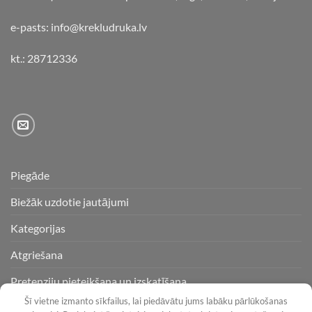
e-pasts: info@krekludruka.lv
kt.: 28712336
Piegāde
Biežāk uzdotie jautājumi
Kategorijas
Atgriešana
Pretenziju pieteikšana un izskatīšana
Šī vietne izmanto sīkfailus, lai piedāvātu jums labāku pārlūkošanas