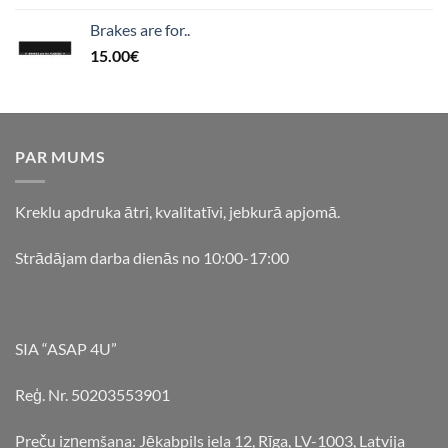
Brakes are for..
15.00
€
PAR MUMS
Kreklu apdruka ātri, kvalitatīvi, jebkurā apjomā.
Strādājam darba dienās no 10:00-17:00
SIA “ASAP 4U”
Reģ. Nr. 50203553901
Preču izņemšana: Jēkabpils iela 12, Rīga, LV-1003, Latvija