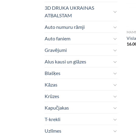
3D DRUKA UKRAINAS
ATBALSTAM
Auto numuru rāmji
MAMM
Visl
Auto faniem
16.0
Gravējumi
Alus kausi un glāzes
Blašķes
Kāzas
Krūzes
Kapučjakas
T-krekli
Uzlīmes