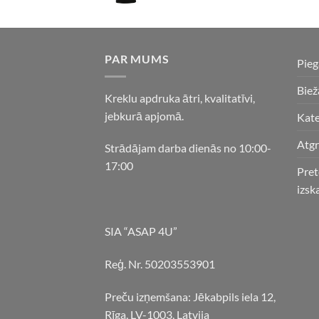
PAR MUMS
Pie
Biež
Kreklu apdruka ātri, kvalitatīvi,
jebkurā apjomā.
Kate
Atgr
Strādājam darba dienās no 10:00-
17:00
Pret
izsk
SIA “ASAP 4U”
Reģ. Nr. 50203553901
Preču izņemšana: Jēkabpils iela 12,
Rīga, LV-1003, Latvija