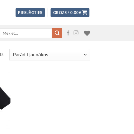
PIESLĒGTIES
GROZS /
0.00
€
Meklēt:
ts
 to
list