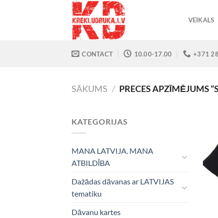
Skip
to
VEIKALS
content
CONTACT
10.00-17.00
+371 2
SĀKUMS
/
PRECES APZĪMĒJUMS “S
KATEGORIJAS
MANA LATVIJA. MANA
ATBILDĪBA
Dažādas dāvanas ar LATVIJAS
tematiku
Dāvanu kartes