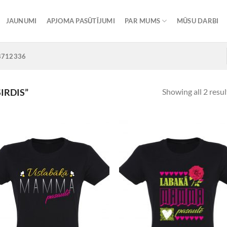
JAUNUMI
APJOMA PASŪTĪJUMI
PAR MUMS
MŪSU DARBI
8712336
Showing all 2 resul
IRDIS”
Add to
Add
Wishlist
Wish