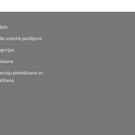
gāde
āk uzdotie jautājumi
gorijas
iešana
enziju pieteikšana un
atīšana