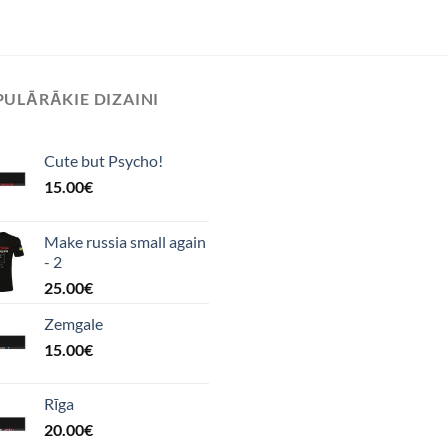
ULĀRĀKIE DIZAINI
Cute but Psycho!
15.00
€
Make russia small again
- 2
25.00
€
Zemgale
15.00
€
Rīga
20.00
€