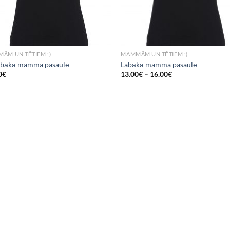
ĀM UN TĒTIEM :)
MAMMĀM UN TĒTIEM :)
abākā mamma pasaulē
Labākā mamma pasaulē
0
€
13.00
€
–
16.00
€