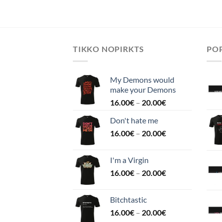
TIKKO NOPIRKTS
POP
My Demons would
make your Demons
16.00
€
–
20.00
€
Don't hate me
16.00
€
–
20.00
€
I'm a Virgin
16.00
€
–
20.00
€
Bitchtastic
16.00
€
–
20.00
€