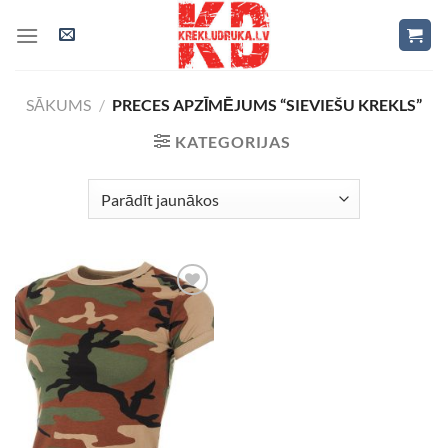
Skip
to
content
SĀKUMS
/
PRECES APZĪMĒJUMS “SIEVIEŠU KREKLS”
KATEGORIJAS
Add to
Wishlist