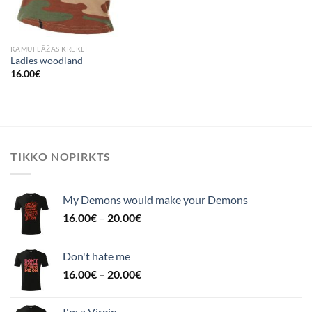
KAMUFLĀŽAS KREKLI
Ladies woodland
16.00
€
TIKKO NOPIRKTS
My Demons would make your Demons
16.00
€
–
20.00
€
Don't hate me
16.00
€
–
20.00
€
I'm a Virgin