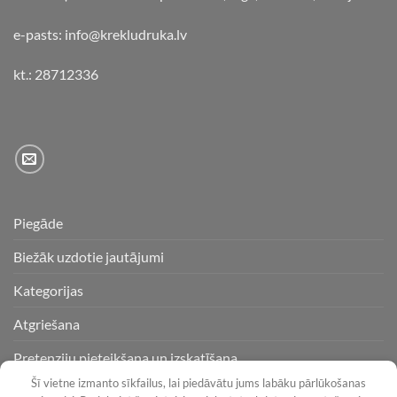
e-pasts: info@krekludruka.lv
kt.: 28712336
Piegāde
Biežāk uzdotie jautājumi
Kategorijas
Atgriešana
Pretenziju pieteikšana un izskatīšana
Šī vietne izmanto sīkfailus, lai piedāvātu jums labāku pārlūkošanas