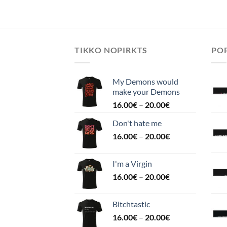
TIKKO NOPIRKTS
POP
My Demons would
make your Demons
16.00
€
–
20.00
€
Don't hate me
16.00
€
–
20.00
€
I'm a Virgin
16.00
€
–
20.00
€
Bitchtastic
16.00
€
–
20.00
€