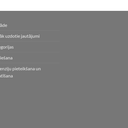
gāde
āk uzdotie jautājumi
gorijas
iešana
enziju pieteikšana un
atīšana