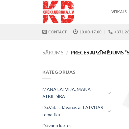
Skip
to
VEIKALS
content
CONTACT
10.00-17.00
+371 2
SĀKUMS
/
PRECES APZĪMĒJUMS “S
KATEGORIJAS
MANA LATVIJA. MANA
ATBILDĪBA
Dažādas dāvanas ar LATVIJAS
tematiku
Dāvanu kartes