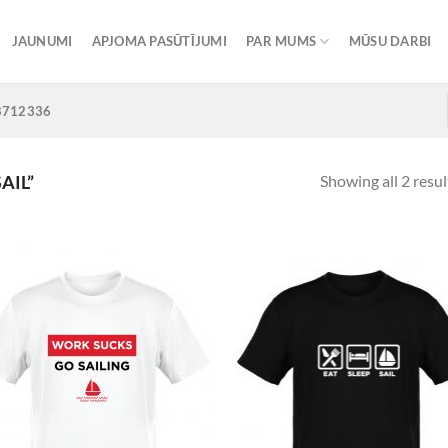
JAUNUMI
APJOMA PASŪTĪJUMI
PAR MUMS
MŪSU DARBI
8712336
Showing all 2 resul
AIL”
Add to
Add
Wishlist
Wish