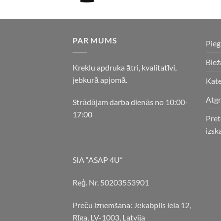
PAR MUMS
Pie
Biež
Kreklu apdruka ātri, kvalitatīvi,
jebkurā apjomā.
Kate
Atgr
Strādājam darba dienās no 10:00-
17:00
Pret
izsk
SIA “ASAP 4U”
Reģ. Nr. 50203553901
Preču izņemšana: Jēkabpils iela 12,
Rīga, LV-1003, Latvija