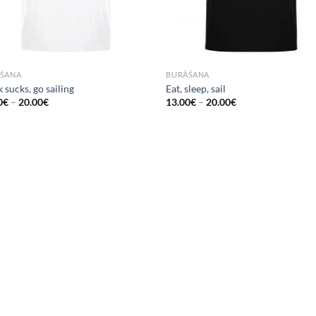
ŠANA
BURĀŠANA
sucks, go sailing
Eat, sleep, sail
0
€
–
20.00
€
13.00
€
–
20.00
€