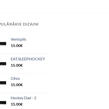
ULĀRĀKIE DIZAINI
Ventspils
15.00
€
EAT.SLEEP.HOCKEY
15.00
€
Cēsis
15.00
€
Hockey Dad - 2
15.00
€