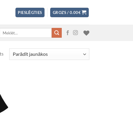
PIESLĒGTIES
GROZS /
0.00
€
Meklēt:
ts
 to
list