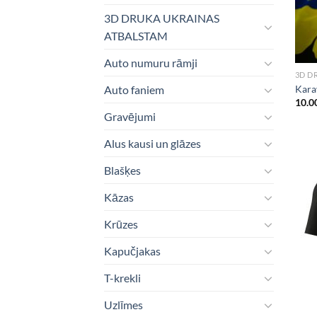
3D DRUKA UKRAINAS
ATBALSTAM
Auto numuru rāmji
3D D
Kara
Auto faniem
10.0
Gravējumi
Alus kausi un glāzes
Blašķes
Kāzas
Krūzes
Kapučjakas
T-krekli
Uzlīmes