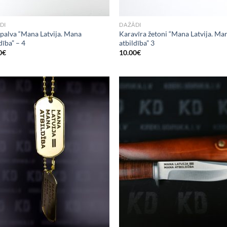
DI
DAŽĀDI
spalva “Mana Latvija. Mana
Karavīra žetoni “Mana Latvija. Ma
dība” – 4
atbildība” 3
0
€
10.00
€
Add to
Add
Wishlist
Wish