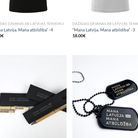
DAS DĀVANAS AR LATVIJAS TEMATIKU
DAŽĀDAS DĀVANAS AR LATVIJAS TEMA
 Latvija. Mana atbildība” -4
“Mana Latvija. Mana atbildība” -3
0
€
18.00
€
Add to
Add
Wishlist
Wish