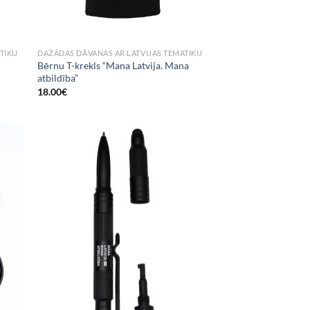
TIKU
DAŽĀDAS DĀVANAS AR LATVIJAS TEMATIKU
Bērnu T-krekls “Mana Latvija. Mana
atbildība”
18.00
€
 to
Add to
list
Wishlist