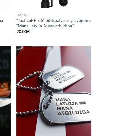
DAŽĀDI
na
“Tactical-Profi” pildspalva ar gravējumu
“Mana Latvija. Mana atbildība.”
20.00
€
 to
Add to
list
Wishlist