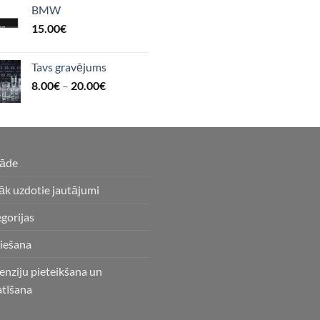
BMW
15.00
€
Tavs gravējums
8.00
€
–
20.00
€
gāde
āk uzdotie jautājumi
gorijas
iešana
enziju pieteikšana un
atīšana