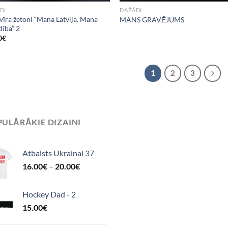
DI
DAŽĀDI
vīra žetoni “Mana Latvija. Mana
MANS GRAVĒJUMS
dība” 2
0
€
1
2
3
ULĀRĀKIE DIZAINI
Atbalsts Ukrainai 37
16.00
€
–
20.00
€
Hockey Dad - 2
15.00
€