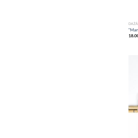
DAŽĀ
“Mana
18.0