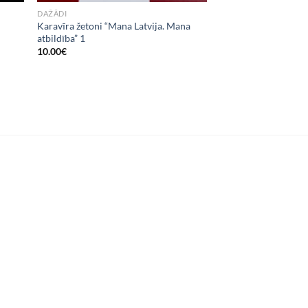
DAŽĀDI
Karavīra žetoni “Mana Latvija. Mana
atbildība” 1
10.00
€