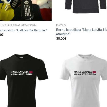
RUKA UKRAINAS ATBALSTAM
DAŽĀDI
Bērnu kapučjaka “Mana Latvija. M
vīra žetoni “Call on Me Brother”
atbildība”
0
€
30.00
€
Add to
Add
Wishlist
Wish