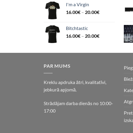
I'm a Virgin
16.00
€
–
20.00
€
Bitchtastic
16.00
€
–
20.00
€
PAR MUMS
Pie
Biež
Kreklu apdruka ātri, kvalitatīvi,
jebkurā apjomā.
Kate
Atgr
Strādājam darba dienās no 10:00-
17:00
Pret
izsk