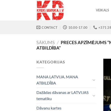
Skip
to
VEIKALS
content
CONTACT
10.00-17.00
+371 2
SĀKUMS
/
PRECES APZĪMĒJUMS “
ATBILDĪBA”
KATEGORIJAS
MANA LATVIJA. MANA
ATBILDĪBA
Dažādas dāvanas ar LATVIJAS
tematiku
Dāvanu kartes