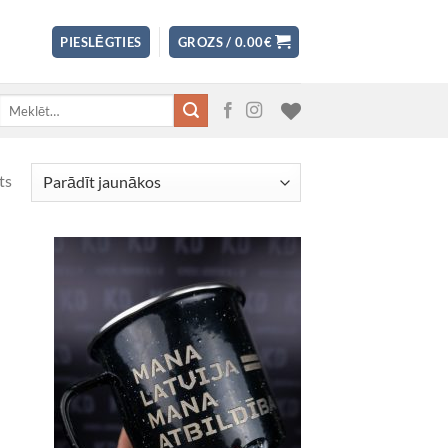
PIESLĒGTIES
GROZS /
0.00
€
Meklēt:
ts
 to
Add to
list
Wishlist