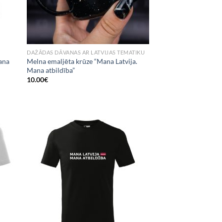
DAŽĀDAS DĀVANAS AR LATVIJAS TEMATIKU
ana
Melna emaljēta krūze “Mana Latvija.
Mana atbildība”
10.00
€
 to
Add to
list
Wishlist