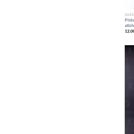
DAŽĀ
Pild
atbil
12.0