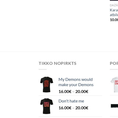
DAŽĀ
Kara
atbil
10.0
TIKKO NOPIRKTS
POP
My Demons would
make your Demons
16.00
€
–
20.00
€
Don't hate me
16.00
€
–
20.00
€