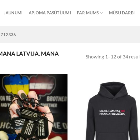
JAUNUMI
APJOMA PASŪTĪJUMI
PAR MUMS
MŪSU DARBI
8712336
MANA LATVIJA. MANA
Showing 1–12 of 34 resul
Add to
Add
Wishlist
Wish