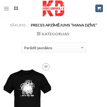
Skip
to
content
SĀKUMS
/
PRECES APZĪMĒJUMS “MANA DZĪVE”
KATEGORIJAS
Add to
Wishlist