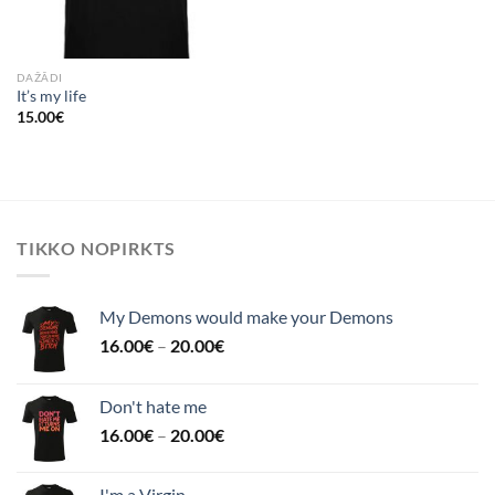
DAŽĀDI
It’s my life
15.00
€
TIKKO NOPIRKTS
My Demons would make your Demons
16.00
€
–
20.00
€
Don't hate me
16.00
€
–
20.00
€
I'm a Virgin