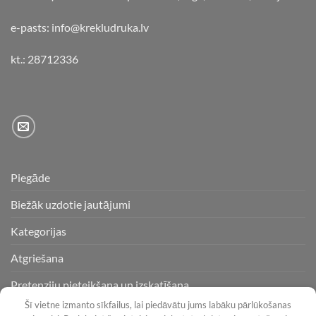
e-pasts: info@krekludruka.lv
kt.: 28712336
Piegāde
Biežāk uzdotie jautājumi
Kategorijas
Atgriešana
Pretenziju pieteikšana un izskatīšana
Šī vietne izmanto sīkfailus, lai piedāvātu jums labāku pārlūkošanas