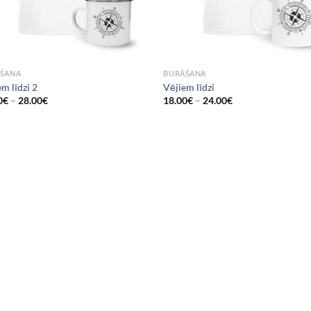
ŠANA
BURĀŠANA
m līdzi 2
Vējiem līdzi
0
€
–
28.00
€
18.00
€
–
24.00
€