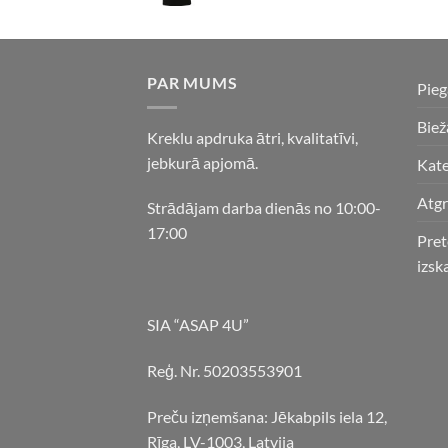
PAR MUMS
Pie
Biež
Kreklu apdruka ātri, kvalitatīvi,
jebkurā apjomā.
Kate
Atgr
Strādājam darba dienās no 10:00-
17:00
Pret
izsk
SIA “ASAP 4U”
Reģ. Nr. 50203553901
Preču izņemšana: Jēkabpils iela 12,
Rīga, LV-1003, Latvija