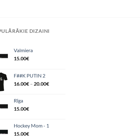
ULĀRĀKIE DIZAINI
Valmiera
15.00
€
F##K PUTIN 2
16.00
€
–
20.00
€
Rīga
15.00
€
Hockey Mom - 1
15.00
€