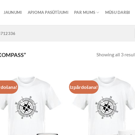
JAUNUMI
APJOMA PASŪTĪJUMI
PAR MUMS
MŪSU DARBI
8712336
Showing all 3 resul
KOMPASS”
rdošana!
Izpārdošana!
Add to
Add
Wishlist
Wish