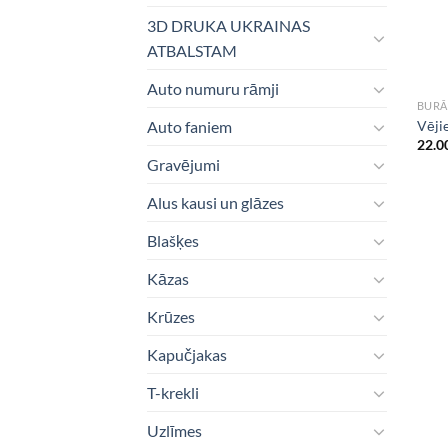
3D DRUKA UKRAINAS
ATBALSTAM
Auto numuru rāmji
BURĀ
Vējie
Auto faniem
22.0
Gravējumi
Alus kausi un glāzes
Blašķes
Kāzas
Krūzes
Kapučjakas
T-krekli
Uzlīmes