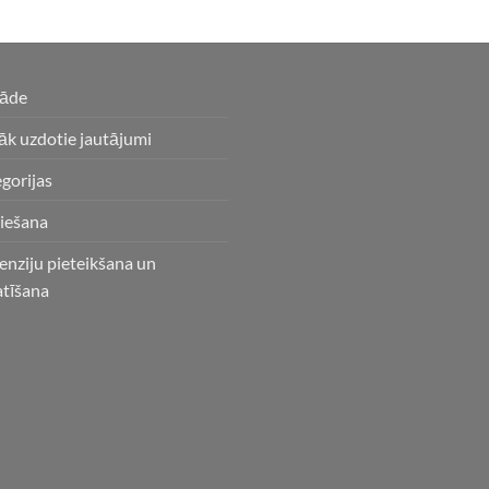
gāde
āk uzdotie jautājumi
gorijas
iešana
enziju pieteikšana un
atīšana