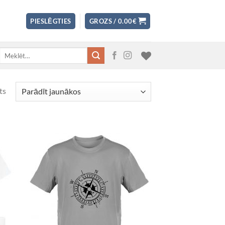
PIESLĒGTIES
GROZS /
0.00
€
Meklēt:
ts
 to
Add to
list
Wishlist