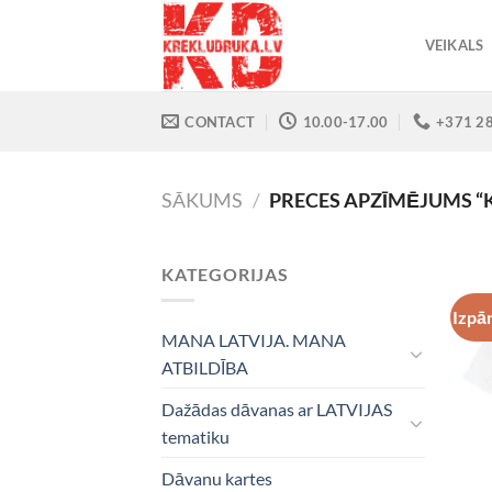
Skip
to
VEIKALS
content
CONTACT
10.00-17.00
+371 2
SĀKUMS
/
PRECES APZĪMĒJUMS “
KATEGORIJAS
Izpā
MANA LATVIJA. MANA
ATBILDĪBA
Dažādas dāvanas ar LATVIJAS
tematiku
Dāvanu kartes