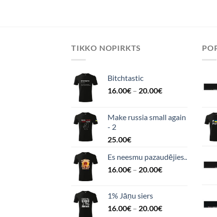
TIKKO NOPIRKTS
POP
Bitchtastic
16.00
€
–
20.00
€
Make russia small again
- 2
25.00
€
Es neesmu pazaudējies..
16.00
€
–
20.00
€
1% Jāņu siers
16.00
€
–
20.00
€