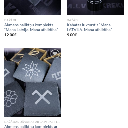
DAŽĀDI
DAŽĀDI
Akmens paliktņu komplekts
Kabatas lukturītis “Mana
“Mana Latvija. Mana atbildība”
LATVIJA. Mana atbildība”
12.00
€
9.00
€
Add to
Wishlist
DAŽĀDAS DĀVANAS AR LATVIJAS TEMATIKU
Akmens paliktņu komplekts ar