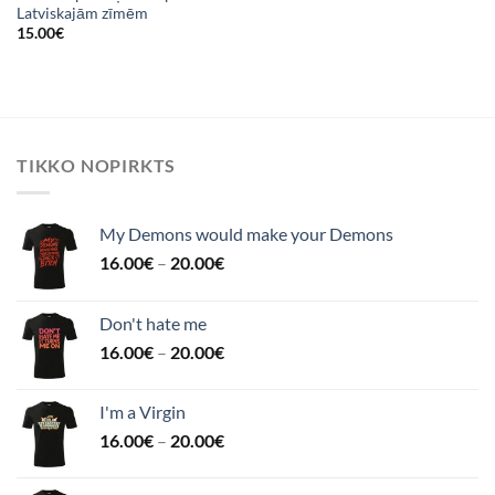
Latviskajām zīmēm
15.00
€
TIKKO NOPIRKTS
My Demons would make your Demons
16.00
€
–
20.00
€
Don't hate me
16.00
€
–
20.00
€
I'm a Virgin
16.00
€
–
20.00
€