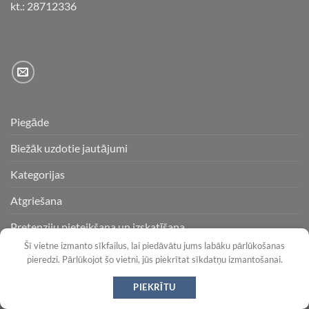
kt.: 28712336
Piegāde
Biežāk uzdotie jautājumi
Kategorijas
Atgriešana
Pretenziju pieteikšana un izskatīšana
Šī vietne izmanto sīkfailus, lai piedāvātu jums labāku pārlūkošanas
pieredzi. Pārlūkojot šo vietni, jūs piekrītat sīkdatņu izmantošanai.
Copyright 2026 ©
Flatsome Theme