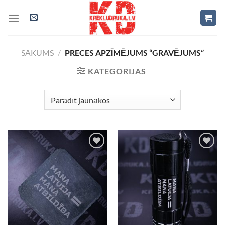
Skip
to
content
SĀKUMS
/
PRECES APZĪMĒJUMS “GRAVĒJUMS”
KATEGORIJAS
Add to
Add to
Wishlist
Wishlist