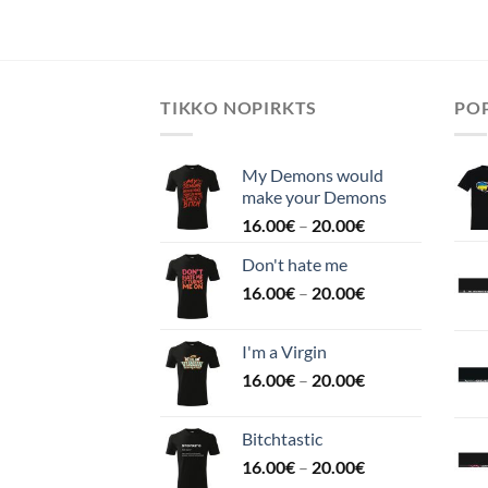
TIKKO NOPIRKTS
POP
My Demons would
make your Demons
16.00
€
–
20.00
€
Don't hate me
16.00
€
–
20.00
€
I'm a Virgin
16.00
€
–
20.00
€
Bitchtastic
16.00
€
–
20.00
€