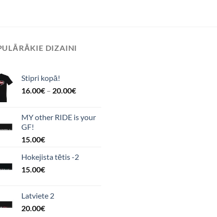
ULĀRĀKIE DIZAINI
Stipri kopā!
16.00
€
–
20.00
€
MY other RIDE is your
GF!
15.00
€
Hokejista tētis -2
15.00
€
Latviete 2
20.00
€