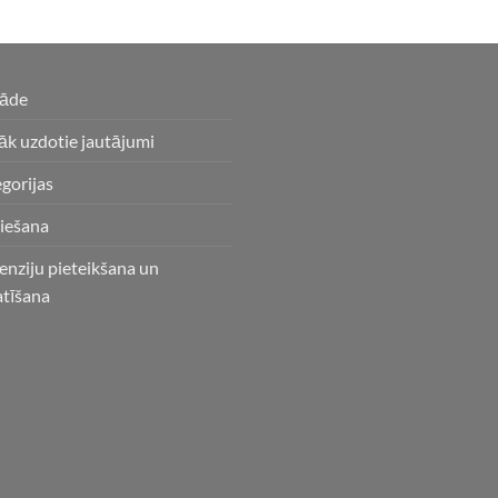
gāde
āk uzdotie jautājumi
gorijas
iešana
enziju pieteikšana un
atīšana