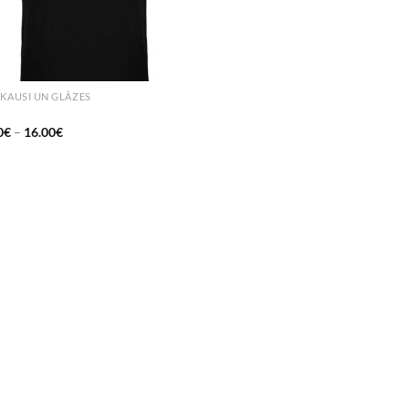
 KAUSI UN GLĀZES
0
€
–
16.00
€