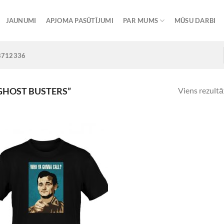
JAUNUMI
APJOMA PASŪTĪJUMI
PAR MUMS
MŪSU DARBI
8712336
Viens rezultā
GHOST BUSTERS”
Add to
Wishlist