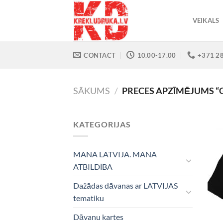
Skip
to
VEIKALS
content
CONTACT
10.00-17.00
+371 2
SĀKUMS
/
PRECES APZĪMĒJUMS “
KATEGORIJAS
MANA LATVIJA. MANA
ATBILDĪBA
Dažādas dāvanas ar LATVIJAS
tematiku
Dāvanu kartes