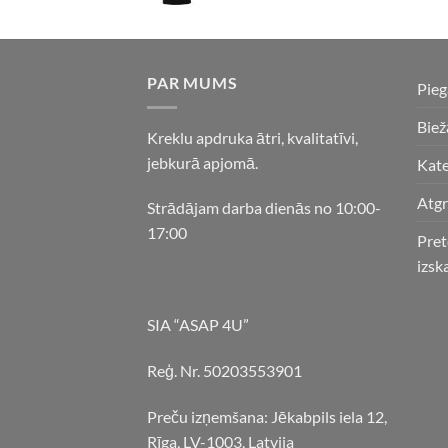
PAR MUMS
Pie
Biež
Kreklu apdruka ātri, kvalitatīvi,
jebkurā apjomā.
Kate
Atgr
Strādājam darba dienās no 10:00-
17:00
Pret
izsk
SIA “ASAP 4U”
Reģ. Nr. 50203553901
Preču izņemšana: Jēkabpils iela 12,
Rīga, LV-1003, Latvija