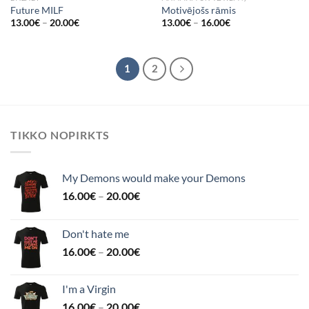
Future MILF
Motivējošs rāmis
13.00
€
–
20.00
€
13.00
€
–
16.00
€
1
2
TIKKO NOPIRKTS
My Demons would make your Demons
16.00
€
–
20.00
€
Don't hate me
16.00
€
–
20.00
€
I'm a Virgin
16.00
€
–
20.00
€