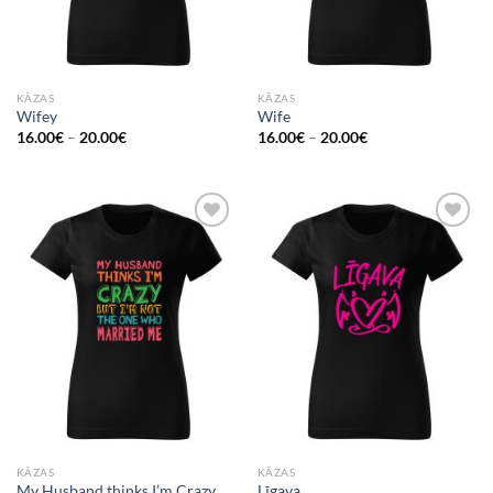
KĀZAS
KĀZAS
Wifey
Wife
16.00
€
–
20.00
€
16.00
€
–
20.00
€
Add to
Add to
Wishlist
Wishlist
KĀZAS
KĀZAS
My Husband thinks I’m Crazy
Līgava