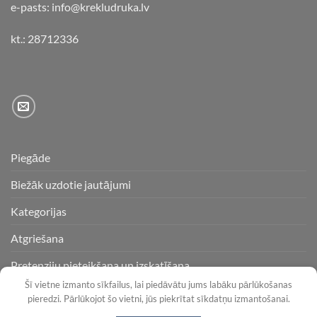
e-pasts: info@krekludruka.lv
kt.: 28712336
Piegāde
Biežāk uzdotie jautājumi
Kategorijas
Atgriešana
Pretenziju pieteikšana un izskatīšana
Šī vietne izmanto sīkfailus, lai piedāvātu jums labāku pārlūkošanas
pieredzi. Pārlūkojot šo vietni, jūs piekrītat sīkdatņu izmantošanai.