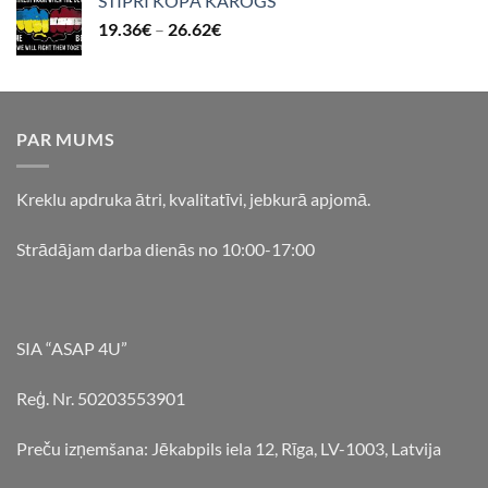
STIPRI KOPĀ KAROGS
19.36
€
–
26.62
€
PAR MUMS
Kreklu apdruka ātri, kvalitatīvi, jebkurā apjomā.
Strādājam darba dienās no 10:00-17:00
SIA “ASAP 4U”
Reģ. Nr. 50203553901
Preču izņemšana: Jēkabpils iela 12, Rīga, LV-1003, Latvija