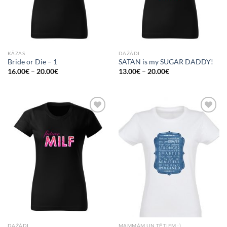
KĀZAS
DAŽĀDI
Bride or Die – 1
SATAN is my SUGAR DADDY!
16.00
€
–
20.00
€
13.00
€
–
20.00
€
Add to
Add to
Wishlist
Wishlist
DAŽĀDI
MAMMĀM UN TĒTIEM :)