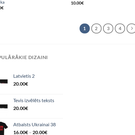
uka
10.00
€
0
€
1
2
3
4
ULĀRĀKIE DIZAINI
Latvietis 2
20.00
€
Tevis izvēlēts teksts
20.00
€
Atbalsts Ukrainai 38
16.00
€
–
20.00
€