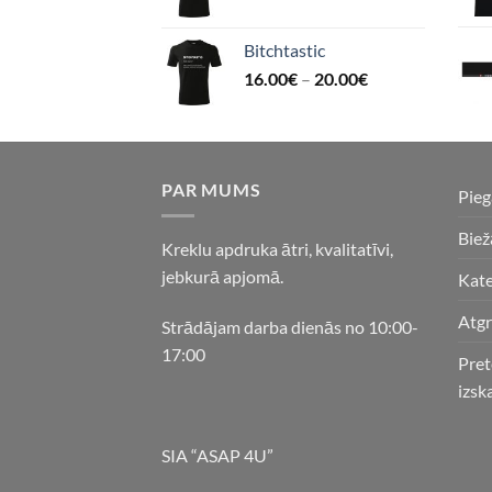
Bitchtastic
16.00
€
–
20.00
€
PAR MUMS
Pie
Biež
Kreklu apdruka ātri, kvalitatīvi,
jebkurā apjomā.
Kate
Atgr
Strādājam darba dienās no 10:00-
17:00
Pret
izsk
SIA “ASAP 4U”