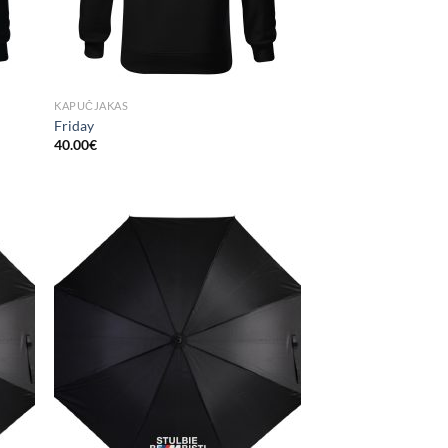
KAPUČJAKAS
Friday
40.00
€
 to
Add to
list
Wishlist