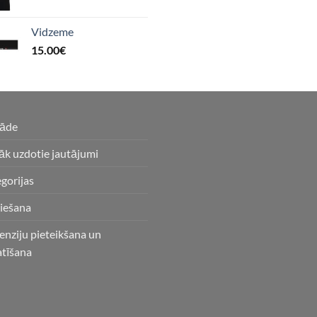
Vidzeme
15.00
€
gāde
āk uzdotie jautājumi
gorijas
iešana
enziju pieteikšana un
atīšana