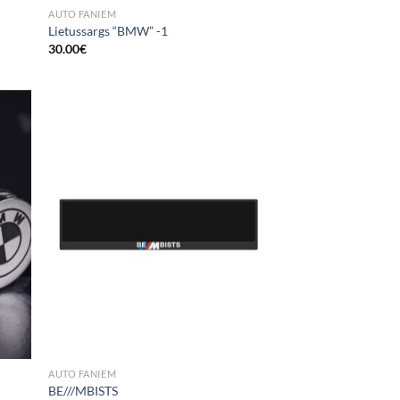
AUTO FANIEM
Lietussargs “BMW” -1
30.00
€
 to
Add to
list
Wishlist
AUTO FANIEM
BE///MBISTS