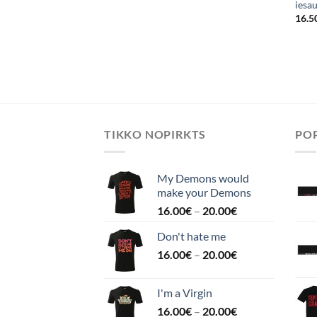
iesa
16.5
TIKKO NOPIRKTS
POP
My Demons would
make your Demons
16.00
€
–
20.00
€
Don't hate me
16.00
€
–
20.00
€
I'm a Virgin
16.00
€
–
20.00
€