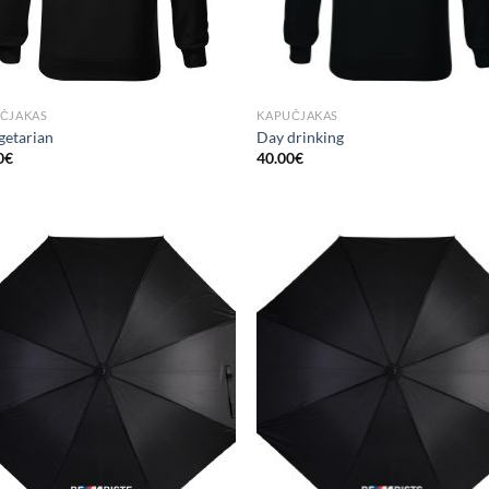
ČJAKAS
KAPUČJAKAS
getarian
Day drinking
0
€
40.00
€
Add to
Add
Wishlist
Wish