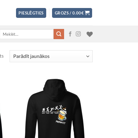
PIESLĒGTIES
GROZS /
0.00
€
Meklēt:
ts
 to
Add to
list
Wishlist