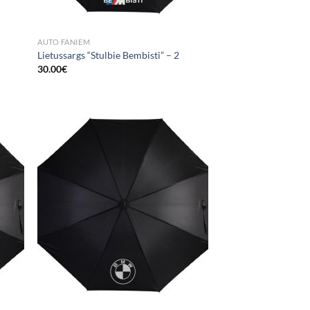
AUTO FANIEM
Lietussargs “Stulbie Bembisti” – 2
30.00
€
 to
Add to
list
Wishlist