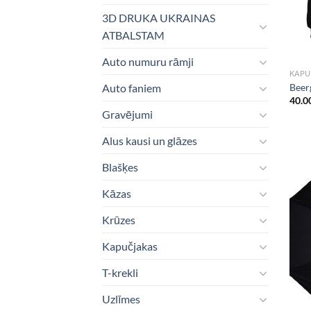
3D DRUKA UKRAINAS
ATBALSTAM
Auto numuru rāmji
KAPU
Beer
Auto faniem
40.0
Gravējumi
Alus kausi un glāzes
Blašķes
Kāzas
Krūzes
Kapučjakas
T-krekli
Uzlīmes