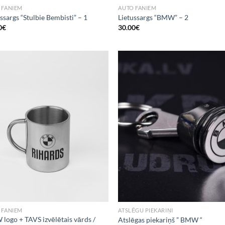
 FANIEM
AUTO FANIEM
ssargs “Stulbie Bembisti” – 1
Lietussargs “BMW” – 2
0
€
30.00
€
Add to
Add
Wishlist
Wish
 FANIEM
ATSLĒGU PIEKARIŅI
logo + TAVS izvēlētais vārds /
Atslēgas piekariņš ” BMW “