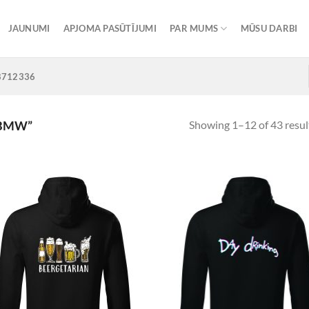
JAUNUMI
APJOMA PASŪTĪJUMI
PAR MUMS
MŪSU DARBI
8712336
Showing 1–12 of 43 resul
“BMW”
Add to
Add
Wishlist
Wish