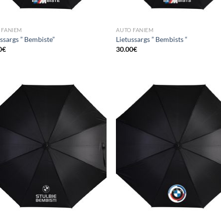
 FANIEM
AUTO FANIEM
ssargs ” Bembiste”
Lietussargs ” Bembists “
0
€
30.00
€
Add to
Add
Wishlist
Wish