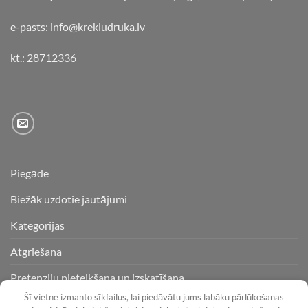
e-pasts: info@krekludruka.lv
kt.: 28712336
Piegāde
Biežāk uzdotie jautājumi
Kategorijas
Atgriešana
Pretenziju pieteikšana un izskatīšana
Šī vietne izmanto sīkfailus, lai piedāvātu jums labāku pārlūkošanas