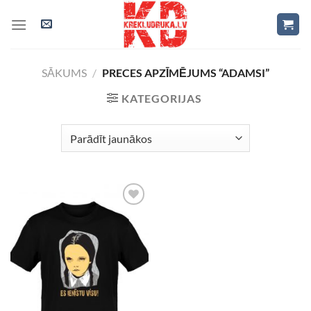
Skip
to
content
SĀKUMS
/
PRECES APZĪMĒJUMS “ADAMSI”
KATEGORIJAS
Add to
Wishlist