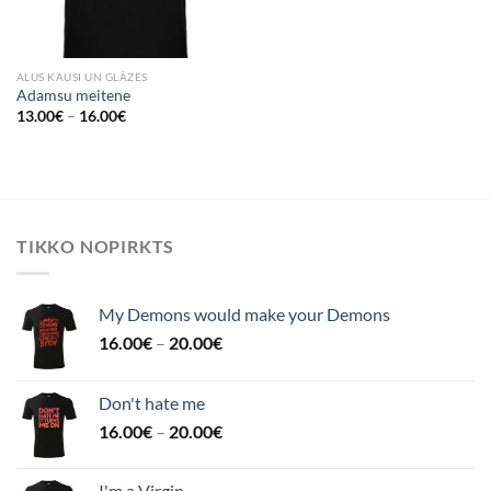
ALUS KAUSI UN GLĀZES
Adamsu meitene
13.00
€
–
16.00
€
TIKKO NOPIRKTS
My Demons would make your Demons
16.00
€
–
20.00
€
Don't hate me
16.00
€
–
20.00
€
I'm a Virgin