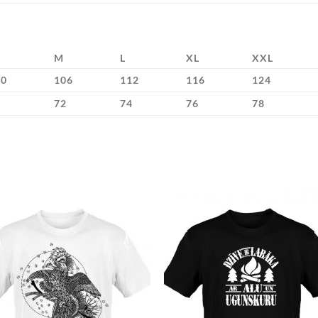
M
L
XL
XXL
00
106
112
116
124
9
72
74
76
78
Add to
Add 
Wishlist
Wishl