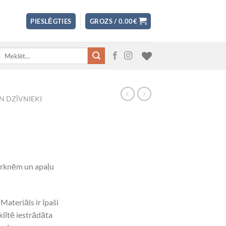
PIESLĒGTIES
GROZS /
0.00
€
Meklēt:
N DZĪVNIEKI
durknēm un apaļu
Materiāls ir īpaši
lītē iestrādāta