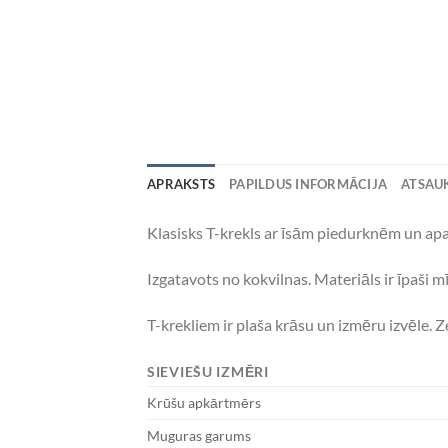
APRAKSTS
PAPILDUS INFORMĀCIJA
ATSAUK
Klasisks T-krekls ar īsām piedurknēm un apaļ
Izgatavots no kokvilnas. Materiāls ir īpaši 
T-krekliem ir plaša krāsu un izmēru izvēle. 
SIEVIEŠU IZMĒRI
Krūšu apkārtmērs
Muguras garums