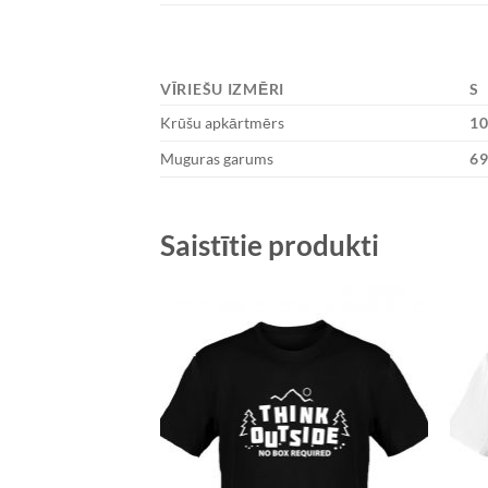
VĪRIEŠU IZMĒRI
S
Krūšu apkārtmērs
1
Muguras garums
6
Saistītie produkti
Add to
Wishlist