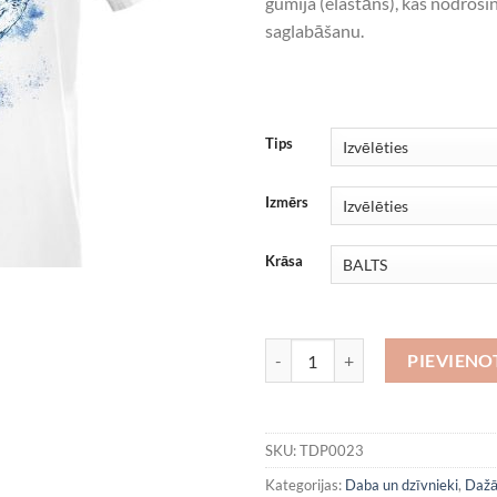
gumija (elastāns), kas nodroši
saglabāšanu.
Tips
Izmērs
Krāsa
Zvirbulis daudzums
PIEVIEN
SKU:
TDP0023
Kategorijas:
Daba un dzīvnieki
,
Dažā