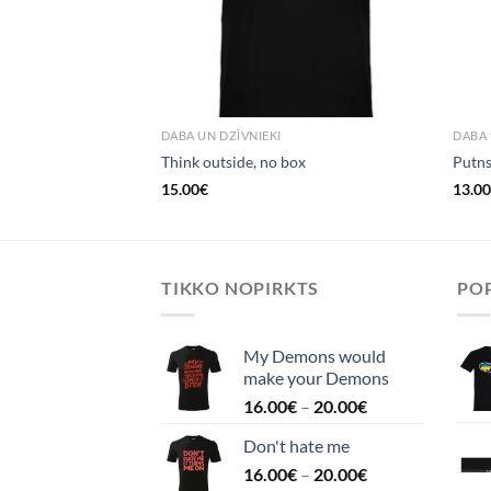
DABA UN DZĪVNIEKI
DABA 
Think outside, no box
Putn
15.00
€
13.0
TIKKO NOPIRKTS
POP
My Demons would
make your Demons
16.00
€
–
20.00
€
Don't hate me
16.00
€
–
20.00
€