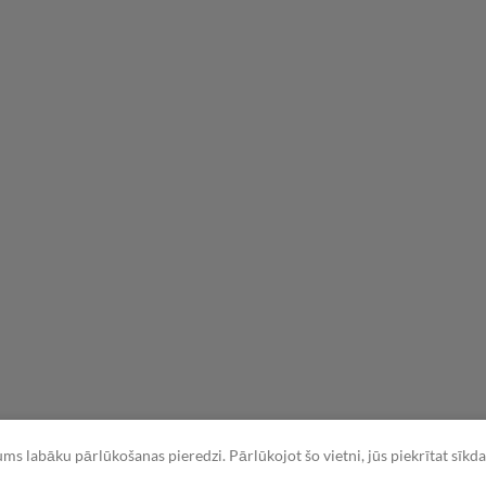
jums labāku pārlūkošanas pieredzi. Pārlūkojot šo vietni, jūs piekrītat sīk