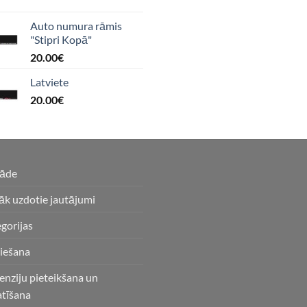
Auto numura rāmis
"Stipri Kopā"
20.00
€
Latviete
20.00
€
gāde
āk uzdotie jautājumi
gorijas
iešana
enziju pieteikšana un
atīšana