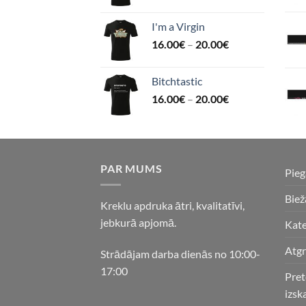
I'm a Virgin
16.00
€
–
20.00
€
Bitchtastic
16.00
€
–
20.00
€
PAR MUMS
Pie
Biež
Kreklu apdruka ātri, kvalitatīvi,
jebkurā apjomā.
Kate
Atgr
Strādājam darba dienās no 10:00-
17:00
Pret
izsk