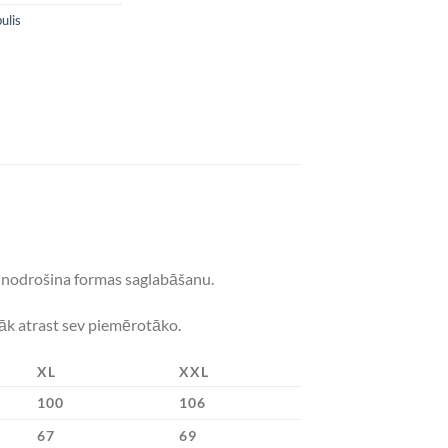
ulis
as nodrošina formas saglabāšanu.
lāk atrast sev piemērotāko.
XL
XXL
100
106
67
69