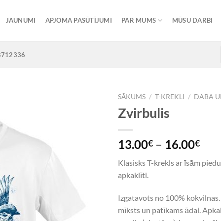
JAUNUMI
APJOMA PASŪTĪJUMI
PAR MUMS
MŪSU DARBI
8712336
SĀKUMS
/
T-KREKLI
/
DABA U
Zvirbulis
Add to
13.00
–
16.00
€
€
Wishlist
Klasisks T-krekls ar īsām pie
apkaklīti.
Izgatavots no 100% kokvilnas. 
mīksts un patīkams ādai. Apkak