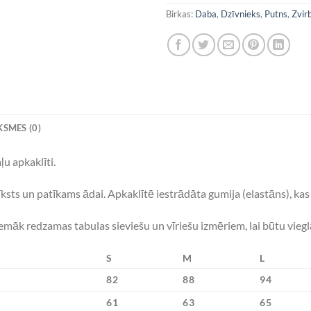
Birkas:
Daba
,
Dzīvnieks
,
Putns
,
Zvirb
SMES (0)
u apkaklīti.
mīksts un patīkams ādai. Apkaklītē iestrādāta gumija (elastāns), k
Zemāk redzamas tabulas sieviešu un vīriešu izmēriem, lai būtu vieg
S
M
L
82
88
94
61
63
65