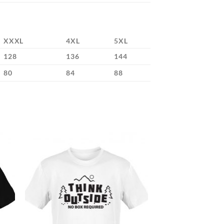
XXXL
4XL
5XL
128
136
144
80
84
88
to
Add to
ist
Wishlist