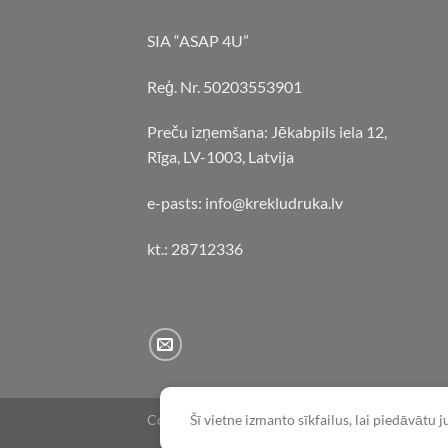
SIA “ASAP 4U”
Reģ. Nr. 50203553901
Preču izņemšana: Jēkabpils iela 12,
Rīga, LV-1003, Latvija
e-pasts: info@krekludruka.lv
kt.: 28712336
Copyright 2026 ©
Flatsome Theme
Šī vietne izmanto sīkfailus, lai piedāvātu 