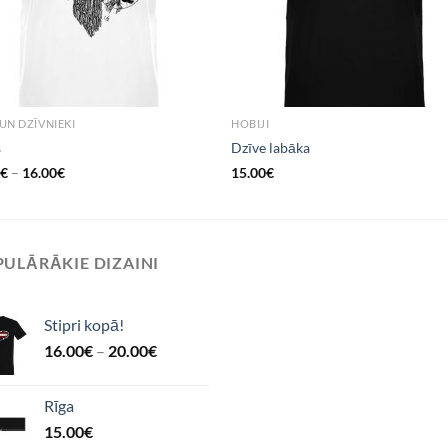
UN DZĪVNIEKI
HOBIJI
s
Dzīve labāka
0
€
–
16.00
€
15.00
€
ULĀRĀKIE DIZAINI
Stipri kopā!
16.00
€
–
20.00
€
Rīga
15.00
€