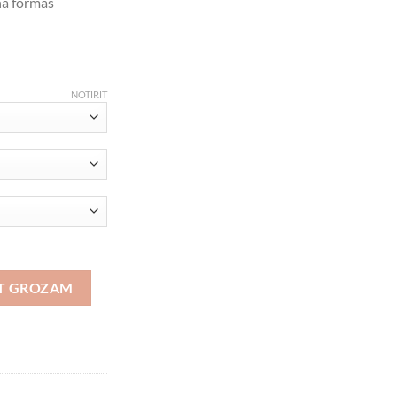
na formas
NOTĪRĪT
OT GROZAM