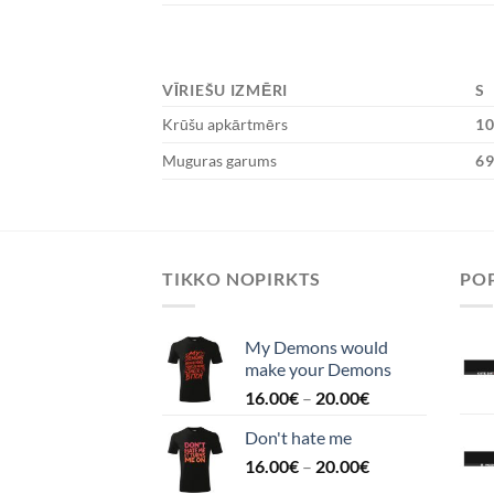
VĪRIEŠU IZMĒRI
S
Krūšu apkārtmērs
1
Muguras garums
6
TIKKO NOPIRKTS
POP
My Demons would
make your Demons
16.00
€
–
20.00
€
Don't hate me
16.00
€
–
20.00
€