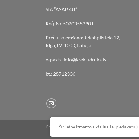
SIA “ASAP 4U”
Reģ. Nr. 50203553901
Preču izņemšana: Jēkabpils iela 12,
Rīga, LV-1003, Latvija
e-pasts: info@krekludruka.lv
kt.: 28712336
Copyright 2026 ©
Flatsome Theme
Šī vietne izmanto sīkfailus, lai piedāvātu 