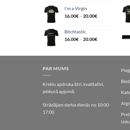
I'm a Virgin
16.00
€
–
20.00
€
Bitchtastic
16.00
€
–
20.00
€
PAR MUMS
Pie
Biež
Kreklu apdruka ātri, kvalitatīvi,
jebkurā apjomā.
Kate
Atgr
Strādājam darba dienās no 10:00-
17:00
Pret
izsk