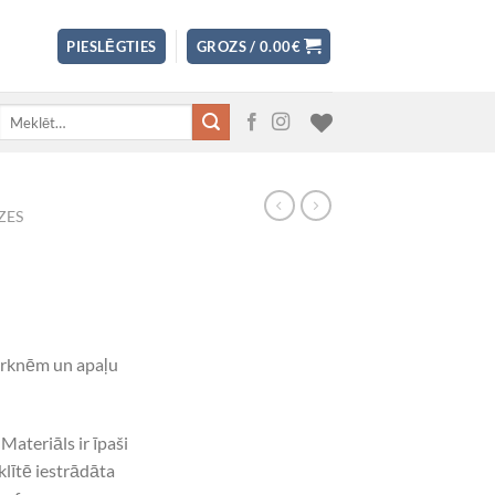
PIESLĒGTIES
GROZS /
0.00
€
Meklēt:
ZES
durknēm un apaļu
Materiāls ir īpaši
lītē iestrādāta