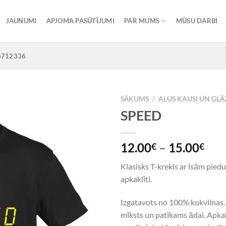
JAUNUMI
APJOMA PASŪTĪJUMI
PAR MUMS
MŪSU DARBI
8712336
SĀKUMS
/
ALUS KAUSI UN GLĀ
SPEED
Add to
12.00
–
15.00
€
€
Wishlist
Klasisks T-krekls ar īsām pie
apkaklīti.
Izgatavots no 100% kokvilnas. 
mīksts un patīkams ādai. Apkak