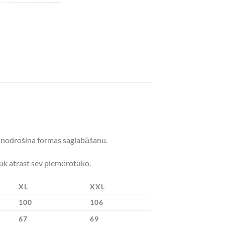
as nodrošina formas saglabāšanu.
lāk atrast sev piemērotāko.
XL
XXL
100
106
67
69