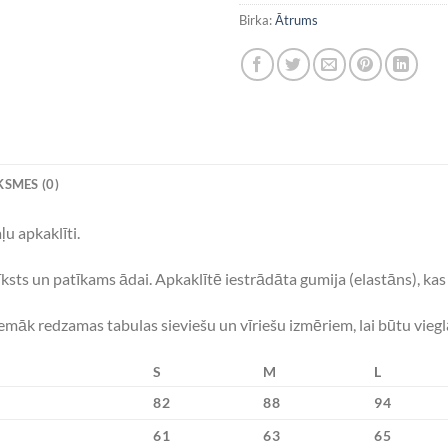
Birka:
Ātrums
SMES (0)
u apkaklīti.
mīksts un patīkams ādai. Apkaklītē iestrādāta gumija (elastāns), k
Zemāk redzamas tabulas sieviešu un vīriešu izmēriem, lai būtu vieg
S
M
L
82
88
94
61
63
65