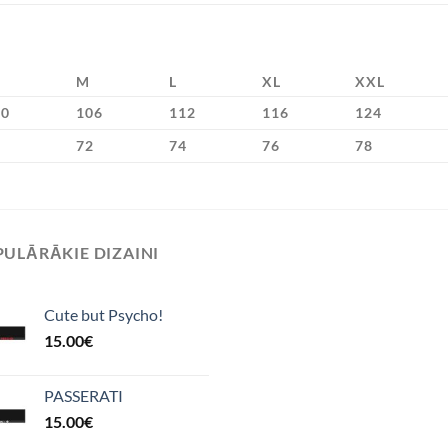
M
L
XL
XXL
00
106
112
116
124
9
72
74
76
78
ULĀRĀKIE DIZAINI
Cute but Psycho!
15.00
€
PASSERATI
15.00
€