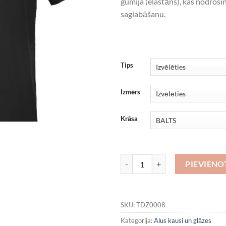
gumija (elastāns), kas nodroši
saglabāšanu.
Tips
Izmērs
Krāsa
SPEED daudzums
PIEVIEN
SKU:
TDZ0008
Kategorija:
Alus kausi un glāzes