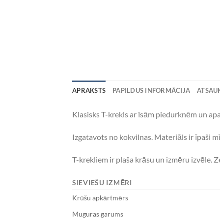
APRAKSTS
PAPILDUS INFORMĀCIJA
ATSAUK
Klasisks T-krekls ar īsām piedurknēm un apaļ
Izgatavots no kokvilnas. Materiāls ir īpaši 
T-krekliem ir plaša krāsu un izmēru izvēle. 
SIEVIEŠU IZMĒRI
Krūšu apkārtmērs
Muguras garums