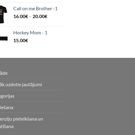
Call on me Brother -1
16.00
€
–
20.00
€
Hockey Mom - 1
15.00
€
gāde
āk uzdotie jautājumi
gorijas
iešana
enziju pieteikšana un
atīšana