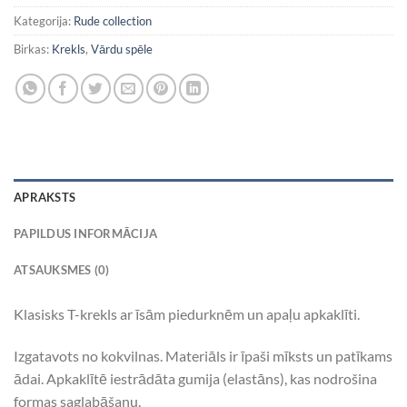
Kategorija:
Rude collection
Birkas:
Krekls
,
Vārdu spēle
APRAKSTS
PAPILDUS INFORMĀCIJA
ATSAUKSMES (0)
Klasisks T-krekls ar īsām piedurknēm un apaļu apkaklīti.
Izgatavots no kokvilnas. Materiāls ir īpaši mīksts un patīkams
ādai. Apkaklītē iestrādāta gumija (elastāns), kas nodrošina
formas saglabāšanu.