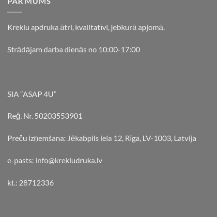
PAR MUMS
Kreklu apdruka ātri, kvalitatīvi, jebkurā apjomā.
Strādājam darba dienās no 10:00-17:00
SIA “ASAP 4U”
Reģ. Nr. 50203553901
Preču izņemšana: Jēkabpils iela 12, Rīga, LV-1003, Latvija
e-pasts: info@krekludruka.lv
kt.: 28712336