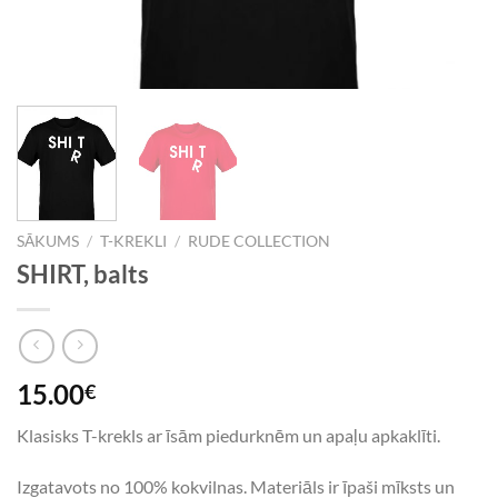
SĀKUMS
/
T-KREKLI
/
RUDE COLLECTION
SHIRT, balts
15.00
€
Klasisks T-krekls ar īsām piedurknēm un apaļu apkaklīti.
Izgatavots no 100% kokvilnas. Materiāls ir īpaši mīksts un