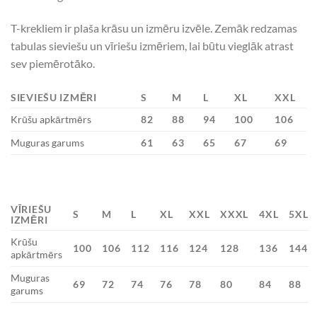
T-krekliem ir plaša krāsu un izmēru izvēle. Zemāk redzamas
tabulas sieviešu un vīriešu izmēriem, lai būtu vieglāk atrast
sev piemērotāko.
SIEVIEŠU IZMĒRI
S
M
L
XL
XXL
Krūšu apkārtmērs
82
88
94
100
106
Muguras garums
61
63
65
67
69
VĪRIEŠU
S
M
L
XL
XXL
XXXL
4XL
5XL
IZMĒRI
Krūšu
100
106
112
116
124
128
136
144
apkārtmērs
Muguras
69
72
74
76
78
80
84
88
garums