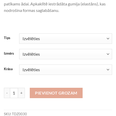
patīkams ādai. Apkaklītē iestrādāta gumija (elastāns), kas
nodrošina formas saglabāšanu.
Tips
Izmērs
Krāsa
SHIRT, balts daudzums
PIEVIENOT GROZAM
SKU:
TDZ0030