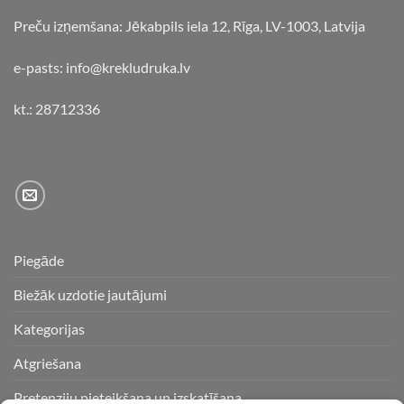
Preču izņemšana: Jēkabpils iela 12, Rīga, LV-1003, Latvija
e-pasts: info@krekludruka.lv
kt.: 28712336
Piegāde
Biežāk uzdotie jautājumi
Kategorijas
Atgriešana
Pretenziju pieteikšana un izskatīšana