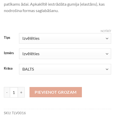
patīkams ādai. Apkaklītē iestrādāta gumija (elastāns), kas
nodrošina formas saglabāšanu.
NOTĪRĪT
Tips
Izmērs
Krāsa
Latvija ar karodziņiem daudzums
PIEVIENOT GROZAM
SKU:
TLV0016