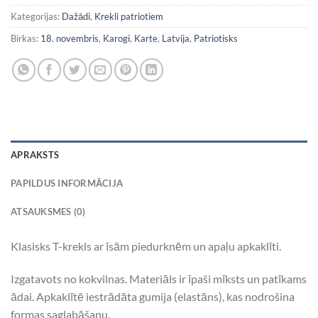
Kategorijas:
Dažādi
,
Krekli patriotiem
Birkas:
18. novembris
,
Karogi
,
Karte
,
Latvija
,
Patriotisks
APRAKSTS
PAPILDUS INFORMĀCIJA
ATSAUKSMES (0)
Klasisks T-krekls ar īsām piedurknēm un apaļu apkaklīti.
Izgatavots no kokvilnas. Materiāls ir īpaši mīksts un patīkams
ādai. Apkaklītē iestrādāta gumija (elastāns), kas nodrošina
formas saglabāšanu.