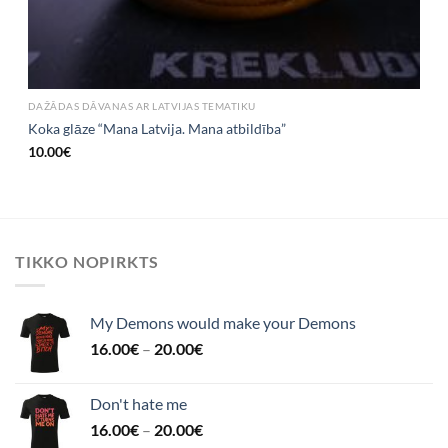
DAŽĀDAS DĀVANAS AR LATVIJAS TEMATIKU
Koka glāze “Mana Latvija. Mana atbildība”
10.00
€
TIKKO NOPIRKTS
My Demons would make your Demons
16.00
€
–
20.00
€
Don't hate me
16.00
€
–
20.00
€