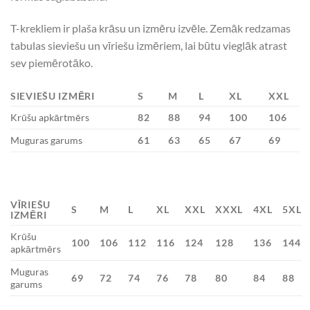
T-krekliem ir plaša krāsu un izmēru izvēle. Zemāk redzamas
tabulas sieviešu un vīriešu izmēriem, lai būtu vieglāk atrast
sev piemērotāko.
SIEVIEŠU IZMĒRI
S
M
L
XL
XXL
Krūšu apkārtmērs
82
88
94
100
106
Muguras garums
61
63
65
67
69
VĪRIEŠU
S
M
L
XL
XXL
XXXL
4XL
5XL
IZMĒRI
Krūšu
100
106
112
116
124
128
136
144
apkārtmērs
Muguras
69
72
74
76
78
80
84
88
garums