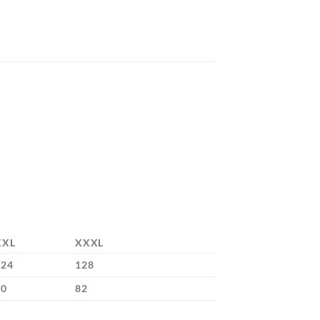
XXL
XXXL
124
128
80
82