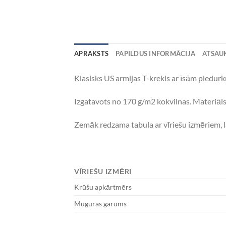
APRAKSTS
PAPILDUS INFORMĀCIJA
ATSAUK
Klasisks US armijas T-krekls ar īsām piedurk
Izgatavots no 170 g/m2 kokvilnas. Materiāls 
Zemāk redzama tabula ar vīriešu izmēriem, l
VĪRIEŠU IZMĒRI
Krūšu apkārtmērs
Muguras garums