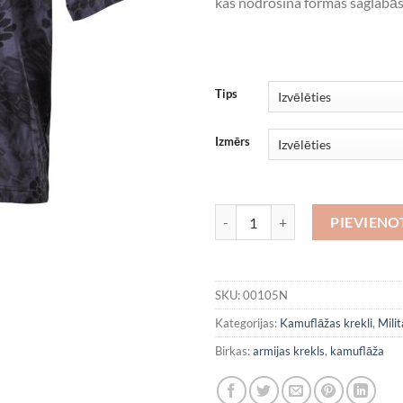
kas nodrošina formas saglabā
Tips
Izmērs
snake black daudzums
PIEVIEN
SKU:
00105N
Kategorijas:
Kamuflāžas krekli
,
Milit
Birkas:
armijas krekls
,
kamuflāža