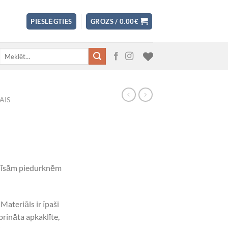
PIESLĒGTIES
GROZS /
0.00
€
Meklēt:
AIS
ar īsām piedurknēm
Materiāls ir īpaši
prināta apkaklīte,