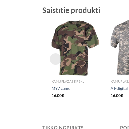
Saistītie produkti
Add to
Wishlist
KAMUFLĀŽAS KREKLI
KAMUFLĀŽA
M97 camo
AT-digital
16.00
€
16.00
€
TIKKO NOPIRKTS
POP