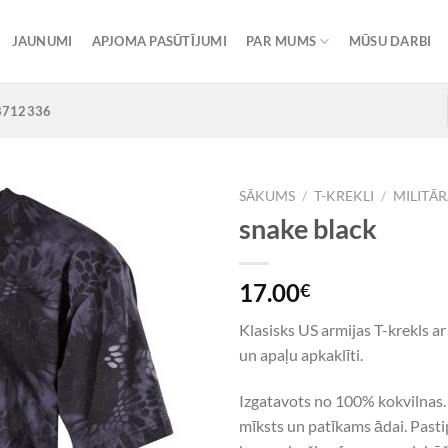
JAUNUMI
APJOMA PASŪTĪJUMI
PAR MUMS
MŪSU DARBI
8712336
SĀKUMS
/
T-KREKLI
/
MILITĀR
snake black
Add to
17.00
€
Wishlist
Klasisks US armijas T-krekls 
un apaļu apkaklīti.
Izgatavots no 100% kokvilnas. 
mīksts un patīkams ādai. Pasti