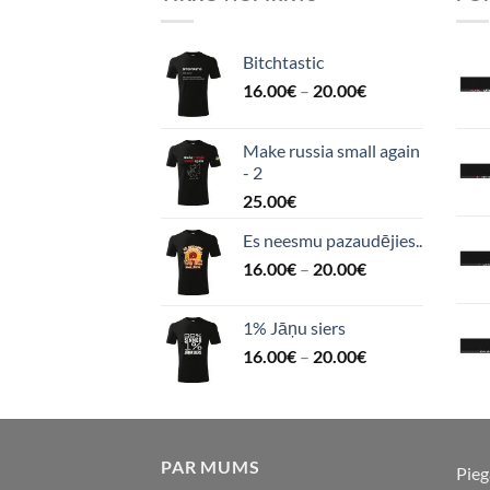
Bitchtastic
16.00
€
–
20.00
€
Make russia small again
- 2
25.00
€
Es neesmu pazaudējies..
16.00
€
–
20.00
€
1% Jāņu siers
16.00
€
–
20.00
€
PAR MUMS
Pie