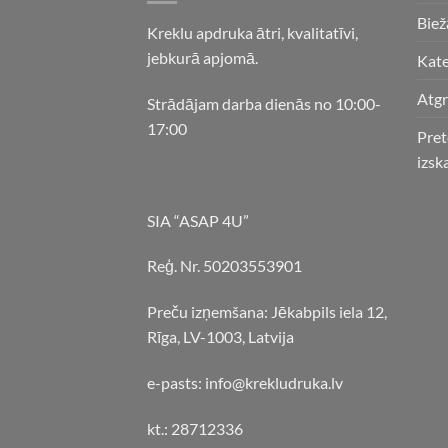
Biež
Kreklu apdruka ātri, kvalitatīvi,
jebkurā apjomā.
Kate
Atgr
Strādājam darba dienās no 10:00-
17:00
Pret
izsk
SIA “ASAP 4U”
Reģ. Nr. 50203553901
Preču izņemšana: Jēkabpils iela 12,
Rīga, LV-1003, Latvija
e-pasts: info@krekludruka.lv
kt.: 28712336