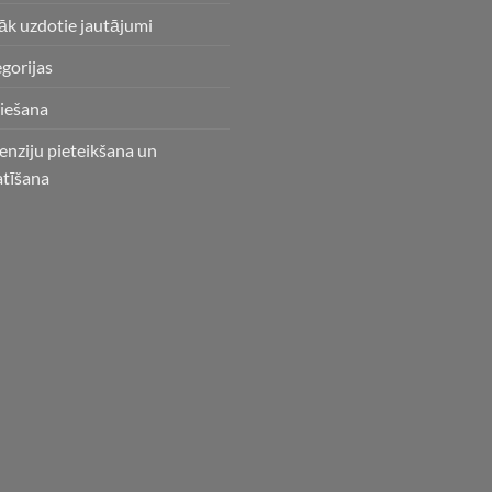
āk uzdotie jautājumi
gorijas
iešana
enziju pieteikšana un
atīšana