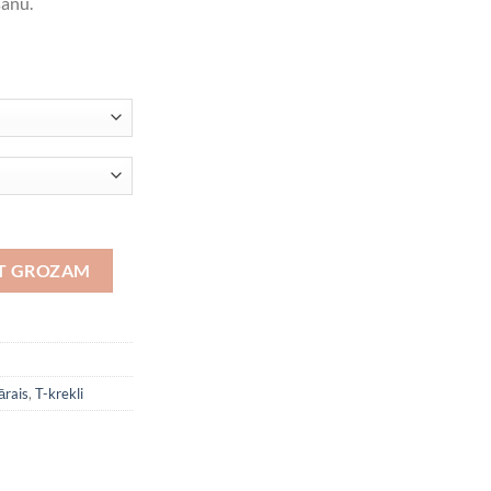
šanu.
OT GROZAM
ārais
,
T-krekli