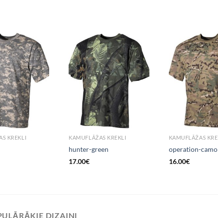
Add to
Add to
Wishlist
Wishlist
S KREKLI
KAMUFLĀŽAS KREKLI
KAMUFLĀŽAS KRE
hunter-green
operation-camo
17.00
€
16.00
€
ULĀRĀKIE DIZAINI