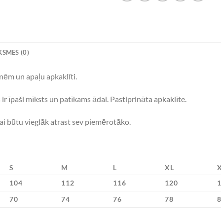
SMES (0)
nēm un apaļu apkaklīti.
ir īpaši mīksts un patīkams ādai. Pastiprināta apkaklīte.
ai būtu vieglāk atrast sev piemērotāko.
S
M
L
XL
104
112
116
120
70
74
76
78