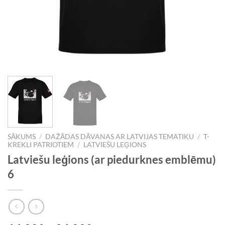
SĀKUMS
/
DAŽĀDAS DĀVANAS AR LATVIJAS TEMATIKU
/
T-
KREKLI PATRIOTIEM
/
LATVIEŠU LEĢIONS
Latviešu leģions (ar piedurknes emblēmu)
6