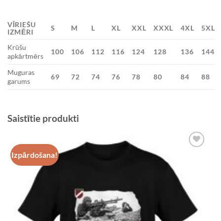
VĪRIEŠU
S
M
L
XL
XXL
XXXL
4XL
5XL
IZMĒRI
Krūšu
100
106
112
116
124
128
136
144
apkārtmērs
Muguras
69
72
74
76
78
80
84
88
garums
Saistītie produkti
Izpārdošana!
Add to
Wishlist