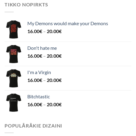
TIKKO NOPIRKTS
My Demons would make your Demons
16.00
€
–
20.00
€
Don't hate me
16.00
€
–
20.00
€
I'm a Virgin
16.00
€
–
20.00
€
Bitchtastic
16.00
€
–
20.00
€
POPULĀRĀKIE DIZAINI