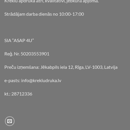
Kreklu apdruka ātri, kvalitatīvi, jebkurā apjomā.
Strādājam darba dienās no 10:00-17:00
SIA “ASAP 4U”
Reģ. Nr. 50203553901
Preču izņemšana: Jēkabpils iela 12, Rīga, LV-1003, Latvija
e-pasts: info@krekludruka.lv
kt.: 28712336