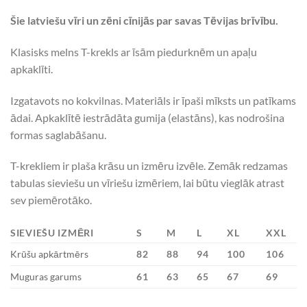
Šie latviešu vīri un zēni cīnijās par savas Tēvijas brīvību.
Klasisks melns T-krekls ar īsām piedurknēm un apaļu
apkaklīti.
Izgatavots no kokvilnas. Materiāls ir īpaši mīksts un patīkams
ādai. Apkaklītē iestrādāta gumija (elastāns), kas nodrošina
formas saglabāšanu.
T-krekliem ir plaša krāsu un izmēru izvēle. Zemāk redzamas
tabulas sieviešu un vīriešu izmēriem, lai būtu vieglāk atrast
sev piemērotāko.
SIEVIEŠU IZMĒRI
S
M
L
XL
XXL
Krūšu apkārtmērs
82
88
94
100
106
Muguras garums
61
63
65
67
69