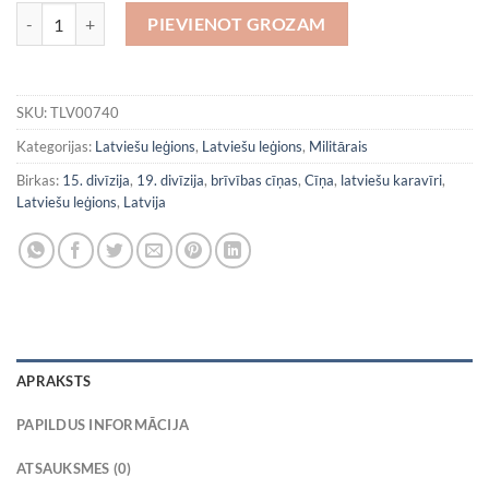
Latviešu leģions (ar piedurknes emblēmu) 6 daudzums
PIEVIENOT GROZAM
SKU:
TLV00740
Kategorijas:
Latviešu leģions
,
Latviešu leģions
,
Militārais
Birkas:
15. divīzija
,
19. divīzija
,
brīvības cīņas
,
Cīņa
,
latviešu karavīri
,
Latviešu leģions
,
Latvija
APRAKSTS
PAPILDUS INFORMĀCIJA
ATSAUKSMES (0)