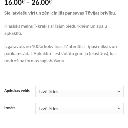
16.00
–
26.00
€
€
Šie latviešu vīri un zēni cīnijās par savas Tēvijas brīvību.
Klasisks melns T-krekls ar īsām piedurknēm un apaļu
apkaklīti.
Izgatavots no 100% kokvilnas. Materiāls ir īpaši mīksts un
patīkams ādai. Apkaklītē iestrādāta gumija (elastāns), kas
nodrošina formas saglabāšanu.
Apdrukas veids
Izmērs