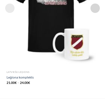
LATVIEŠU LEĢIONS
Leģiona komplekts
21.00
€
–
24.00
€