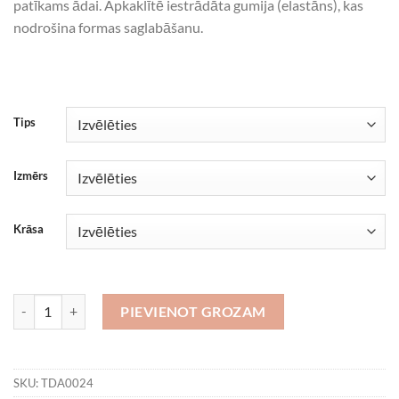
patīkams ādai. Apkaklītē iestrādāta gumija (elastāns), kas
nodrošina formas saglabāšanu.
Tips
Izmērs
Krāsa
Labākā mamma visā pasaulē daudzums
PIEVIENOT GROZAM
SKU:
TDA0024