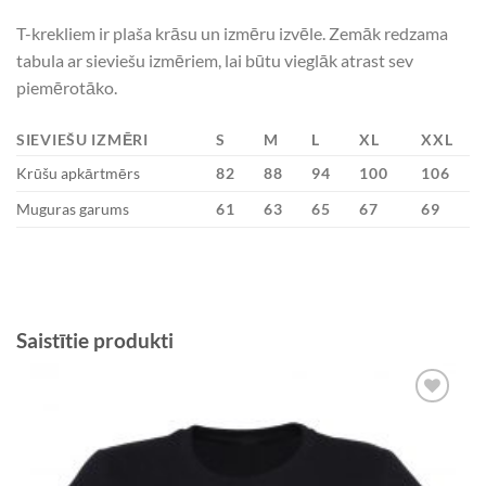
T-krekliem ir plaša krāsu un izmēru izvēle. Zemāk redzama
tabula ar sieviešu izmēriem, lai būtu vieglāk atrast sev
piemērotāko.
SIEVIEŠU IZMĒRI
S
M
L
XL
XXL
Krūšu apkārtmērs
82
88
94
100
106
Muguras garums
61
63
65
67
69
Saistītie produkti
Add to
Wishlist