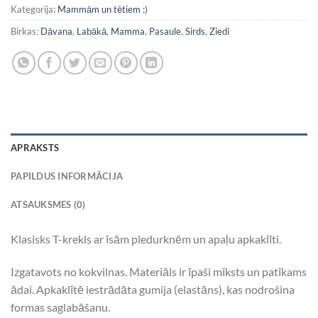
Kategorija:
Mammām un tētiem :)
Birkas:
Dāvana
,
Labākā
,
Mamma
,
Pasaule
,
Sirds
,
Ziedi
APRAKSTS
PAPILDUS INFORMĀCIJA
ATSAUKSMES (0)
Klasisks T-krekls ar īsām piedurknēm un apaļu apkaklīti.
Izgatavots no kokvilnas. Materiāls ir īpaši mīksts un patīkams
ādai. Apkaklītē iestrādāta gumija (elastāns), kas nodrošina
formas saglabāšanu.