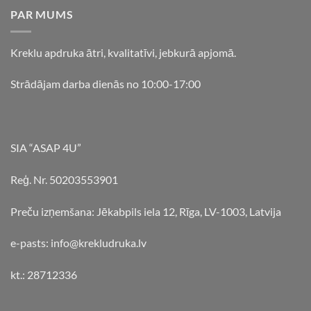
PAR MUMS
Kreklu apdruka ātri, kvalitatīvi, jebkurā apjomā.
Strādājam darba dienās no 10:00-17:00
SIA “ASAP 4U”
Reģ. Nr. 50203553901
Preču izņemšana: Jēkabpils iela 12, Rīga, LV-1003, Latvija
e-pasts: info@krekludruka.lv
kt.: 28712336