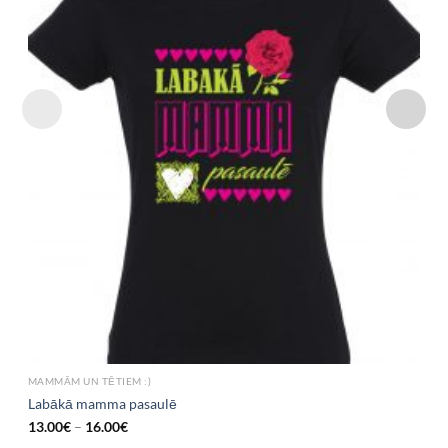
MAMMĀM UN TĒTIEM :)
Labākā mamma pasaulē
13.00
€
–
16.00
€