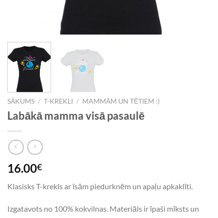
SĀKUMS
/
T-KREKLI
/
MAMMĀM UN TĒTIEM :)
Labākā mamma visā pasaulē
16.00
€
Klasisks T-krekls ar īsām piedurknēm un apaļu apkaklīti.
Izgatavots no 100% kokvilnas. Materiāls ir īpaši mīksts un