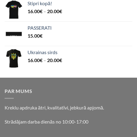
Stipri kopā!
16.00
€
–
20.00
€
PASSERATI
15.00
€
Ukrainas sirds
16.00
€
–
20.00
€
PAR MUMS
Kreklu apdruka ātri, kvalitatīvi, jebkurā apjomā.
Strādājam darba dienās no 10:00-17:00