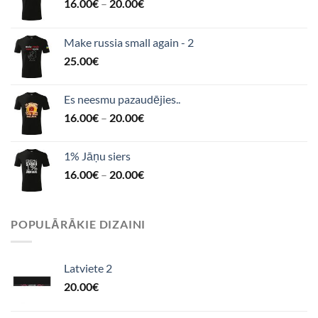
16.00
€
–
20.00
€
Make russia small again - 2
25.00
€
Es neesmu pazaudējies..
16.00
€
–
20.00
€
1% Jāņu siers
16.00
€
–
20.00
€
POPULĀRĀKIE DIZAINI
Latviete 2
20.00
€