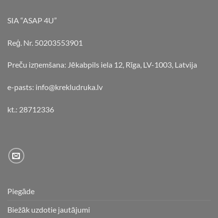
SIA “ASAP 4U”
Reģ. Nr. 50203553901
Preču izņemšana: Jēkabpils iela 12, Rīga, LV-1003, Latvija
e-pasts: info@krekludruka.lv
kt.: 28712336
Piegāde
Biežāk uzdotie jautājumi