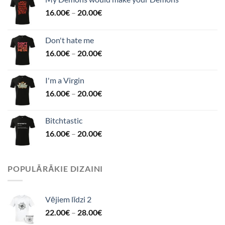
16.00
€
–
20.00
€
Don't hate me
16.00
€
–
20.00
€
I'm a Virgin
16.00
€
–
20.00
€
Bitchtastic
16.00
€
–
20.00
€
POPULĀRĀKIE DIZAINI
Vējiem līdzi 2
22.00
€
–
28.00
€