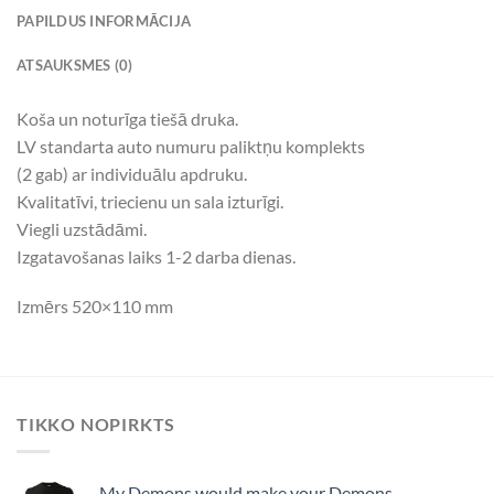
PAPILDUS INFORMĀCIJA
ATSAUKSMES (0)
Koša un noturīga tiešā druka.
LV standarta auto numuru paliktņu komplekts
(2 gab) ar individuālu apdruku.
Kvalitatīvi, triecienu un sala izturīgi.
Viegli uzstādāmi.
Izgatavošanas laiks 1-2 darba dienas.
Izmērs 520×110 mm
TIKKO NOPIRKTS
My Demons would make your Demons