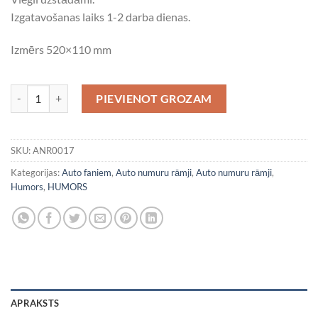
Izgatavošanas laiks 1-2 darba dienas.
Izmērs 520×110 mm
Babe on board daudzums
PIEVIENOT GROZAM
SKU:
ANR0017
Kategorijas:
Auto faniem
,
Auto numuru rāmji
,
Auto numuru rāmji
,
Humors
,
HUMORS
APRAKSTS