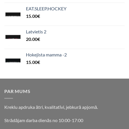
EAT.SLEEP.HOCKEY
15.00
€
Latvietis 2
20.00
€
Hokejista mamma -2
15.00
€
PAR MUMS
Kreklu apdruka ātri, kvalitatīvi, jebkurā apjomā.
Strādājam darba dienās no 10:00-17:00