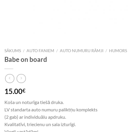
SĀKUMS
/
AUTO FANIEM
/
AUTO NUMURU RĀMJI
/
HUMORS
Babe on board
15.00
€
Koša un noturīga tiešā druka.
LV standarta auto numuru paliktņu komplekts
(2 gab) ar individuālu apdruku.
Kvalitatīvi, triecienu un sala izturīgi.
Viegli uzstādāmi.