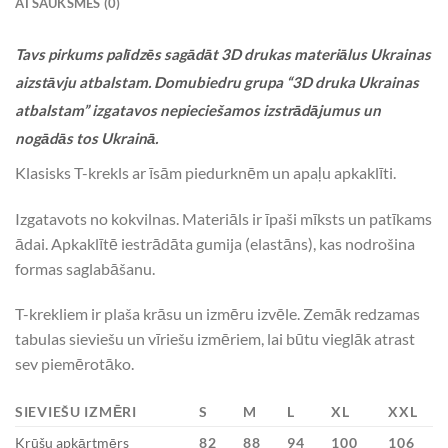
ATSAUKSMES (0)
Tavs pirkums palīdzēs sagādāt 3D drukas materiālus Ukrainas
aizstāvju atbalstam. Domubiedru grupa “3D druka Ukrainas
atbalstam” izgatavos nepieciešamos izstrādājumus un
nogādās tos Ukrainā.
Klasisks T-krekls ar īsām piedurknēm un apaļu apkaklīti.
Izgatavots no kokvilnas. Materiāls ir īpaši mīksts un patīkams
ādai. Apkaklītē iestrādāta gumija (elastāns), kas nodrošina
formas saglabāšanu.
T-krekliem ir plaša krāsu un izmēru izvēle. Zemāk redzamas
tabulas sieviešu un vīriešu izmēriem, lai būtu vieglāk atrast
sev piemērotāko.
SIEVIEŠU IZMĒRI
S
M
L
XL
XXL
Krūšu apkārtmērs
82
88
94
100
106