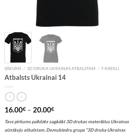
SĀKUMS
/
3D DRUKA UKRAINAS ATBALSTAM
/
T-KREKLI
Atbalsts Ukrainai 14
16.00
–
20.00
€
€
Tavs pirkums palīdzēs sagādāt 3D drukas materiālus Ukrainas
aizstāvju atbalstam. Domubiedru grupa “3D druka Ukrainas