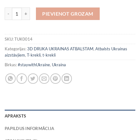
Atbalsts Ukrainai 14 daudzums
PIEVIENOT GROZAM
SKU:
TUK0014
Kategorijas:
3D DRUKA UKRAINAS ATBALSTAM
,
Atbalsts Ukrainas
aizstāvjiem
,
T-krekli
,
t-krekli
Birkas:
#staywithUkraine
,
Ukraina
APRAKSTS
PAPILDUS INFORMĀCIJA