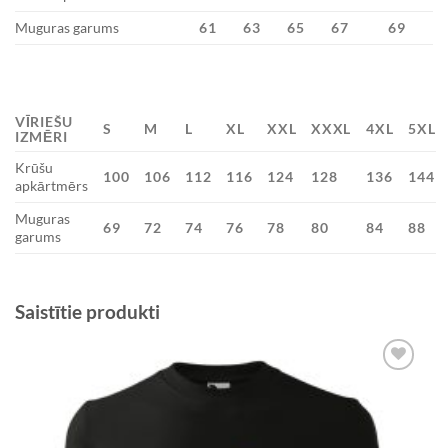
Muguras garums
61
63
65
67
69
VĪRIEŠU
S
M
L
XL
XXL
XXXL
4XL
5XL
IZMĒRI
Krūšu
100
106
112
116
124
128
136
144
apkārtmērs
Muguras
69
72
74
76
78
80
84
88
garums
Saistītie produkti
Add to
Wishlist