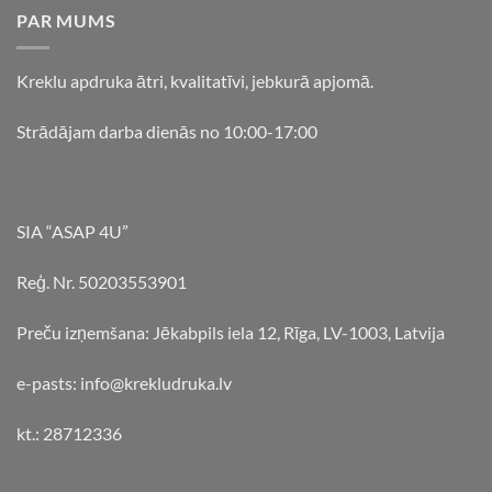
PAR MUMS
Kreklu apdruka ātri, kvalitatīvi, jebkurā apjomā.
Strādājam darba dienās no 10:00-17:00
SIA “ASAP 4U”
Reģ. Nr. 50203553901
Preču izņemšana: Jēkabpils iela 12, Rīga, LV-1003, Latvija
e-pasts: info@krekludruka.lv
kt.: 28712336