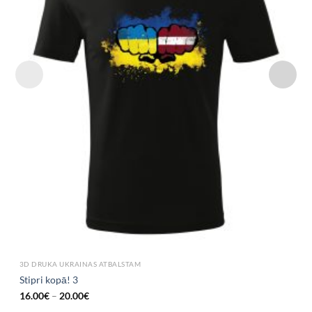
3D DRUKA UKRAINAS ATBALSTAM
Stipri kopā! 3
16.00
€
–
20.00
€