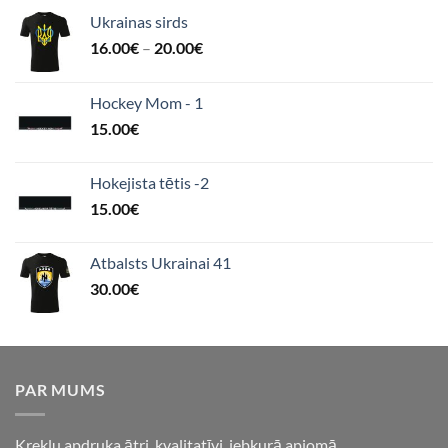
Ukrainas sirds
16.00
€
–
20.00
€
Hockey Mom - 1
15.00
€
Hokejista tētis -2
15.00
€
Atbalsts Ukrainai 41
30.00
€
PAR MUMS
Kreklu apdruka ātri, kvalitatīvi, jebkurā apjomā.