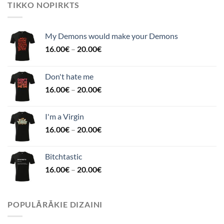
TIKKO NOPIRKTS
My Demons would make your Demons
16.00
€
–
20.00
€
Don't hate me
16.00
€
–
20.00
€
I'm a Virgin
16.00
€
–
20.00
€
Bitchtastic
16.00
€
–
20.00
€
POPULĀRĀKIE DIZAINI