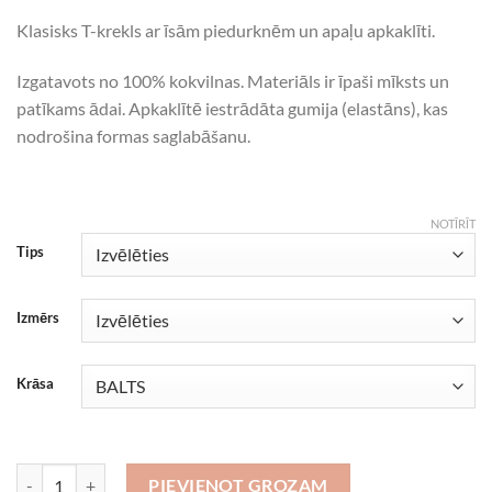
Klasisks T-krekls ar īsām piedurknēm un apaļu apkaklīti.
Izgatavots no 100% kokvilnas. Materiāls ir īpaši mīksts un
patīkams ādai. Apkaklītē iestrādāta gumija (elastāns), kas
nodrošina formas saglabāšanu.
NOTĪRĪT
Tips
Izmērs
Krāsa
Android daudzums
PIEVIENOT GROZAM