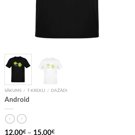
SĀKUMS
/
T-KREKLI
/
DAŽĀDI
Android
12.00
–
15.00
€
€