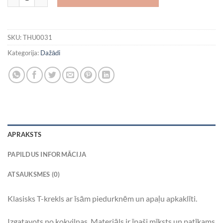
SKU:
THU0031
Kategorija:
Dažādi
APRAKSTS
PAPILDUS INFORMĀCIJA
ATSAUKSMES (0)
Klasisks T-krekls ar īsām piedurknēm un apaļu apkaklīti.
Izgatavots no kokvilnas. Materiāls ir īpaši mīksts un patīkams