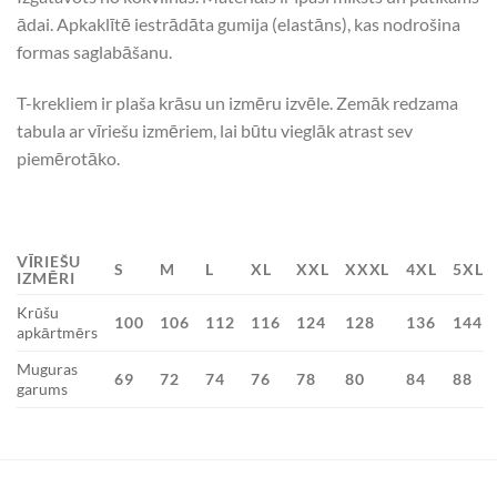
ādai. Apkaklītē iestrādāta gumija (elastāns), kas nodrošina
formas saglabāšanu.
T-krekliem ir plaša krāsu un izmēru izvēle. Zemāk redzama
tabula ar vīriešu izmēriem, lai būtu vieglāk atrast sev
piemērotāko.
VĪRIEŠU
S
M
L
XL
XXL
XXXL
4XL
5XL
IZMĒRI
Krūšu
100
106
112
116
124
128
136
144
apkārtmērs
Muguras
69
72
74
76
78
80
84
88
garums