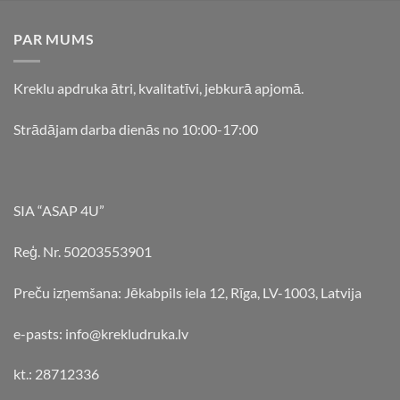
PAR MUMS
Kreklu apdruka ātri, kvalitatīvi, jebkurā apjomā.
Strādājam darba dienās no 10:00-17:00
SIA “ASAP 4U”
Reģ. Nr. 50203553901
Preču izņemšana: Jēkabpils iela 12, Rīga, LV-1003, Latvija
e-pasts: info@krekludruka.lv
kt.: 28712336