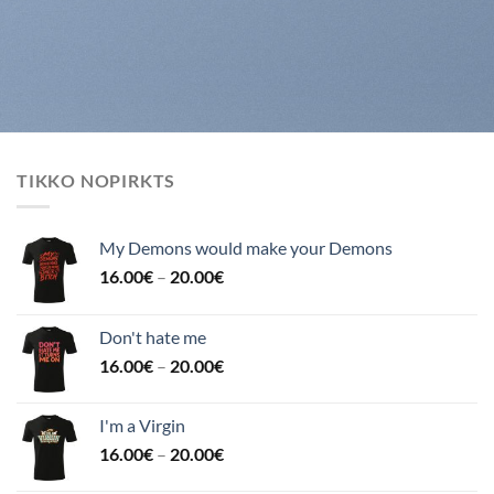
TIKKO NOPIRKTS
My Demons would make your Demons
16.00
€
–
20.00
€
Don't hate me
16.00
€
–
20.00
€
I'm a Virgin
16.00
€
–
20.00
€