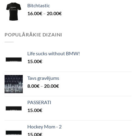
Bitchtastic
16.00
€
–
20.00
€
POPULĀRĀKIE DIZAINI
Life sucks without BMW!
15.00
€
Tavs gravējums
8.00
€
–
20.00
€
PASSERATI
15.00
€
Hockey Mom - 2
15.00
€