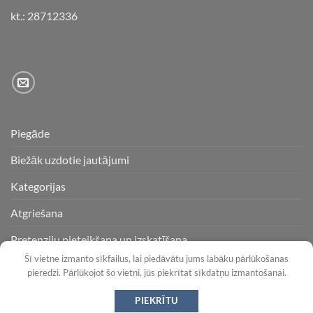
kt.: 28712336
Piegāde
Biežāk uzdotie jautājumi
Kategorijas
Atgriešana
Pretenziju pieteikšana un izskatīšana
Šī vietne izmanto sīkfailus, lai piedāvātu jums labāku pārlūkošanas
pieredzi. Pārlūkojot šo vietni, jūs piekrītat sīkdatņu izmantošanai.