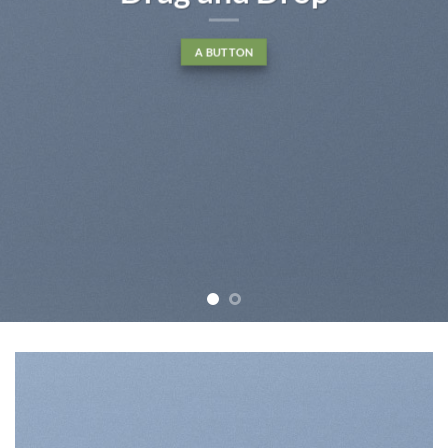
tincidunt ut laoreet dolore
magna aliquam erat volutpat….
BUY NOW
LEARN MORE